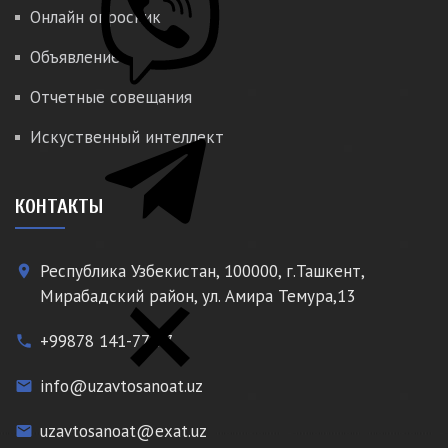
Онлайн опросник
Объявление
Отчетные совещания
Искуственный интеллект
КОНТАКТЫ
Республика Узбекистан, 100000, г.Ташкент,
place
Мирабадский район, ул. Амира Темура,13
+99878 141-77-77
phone
info@uzavtosanoat.uz
email
uzavtosanoat@exat.uz
email