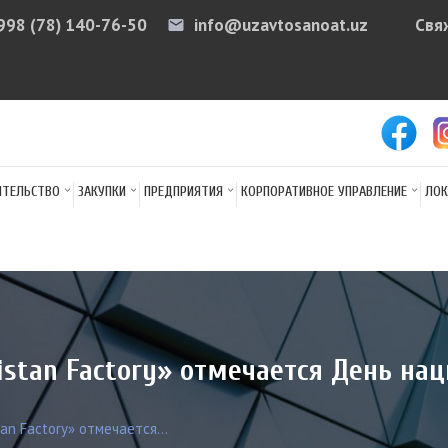
998 (78) 140-76-50
info@uzavtosanoat.uz
Свя
email
arr
ИТЕЛЬСТВО
ЗАКУПКИ
ПРЕДПРИЯТИЯ
КОРПОРАТИВНОЕ УПРАВЛЕНИЕ
ЛОК
istan Factory» отмечается День н
an Factory» отмечается...