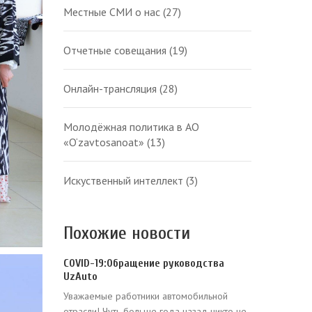
Местные СМИ о нас
(27)
Отчетные совещания
(19)
Онлайн-трансляция
(28)
Молодёжная политика в АО
«O‘zavtosanoat»
(13)
Искуственный интеллект
(3)
Похожие новости
COVID-19:Обращение руководства
UzAuto
Уважаемые работники автомобильной
отрасли! Чуть больше года назад никто не