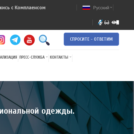
жись с Комплаенсом
Русский
ow
expand_more
СПРОСИТЕ - ОТВЕТИМ
АЛИЗАЦИЯ
ПРЕСС-СЛУЖБА
КОНТАКТЫ
ациональной одежды.