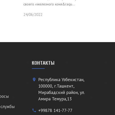
своего «железного коня&raqu...
24/06/2022
КОНТАКТЫ
Республика Узбекистан,
place
100000, г.Ташкент,
Мирабадский район, ул.
росы
Амира Темура,13
-службы
+99878 141-77-77
phone