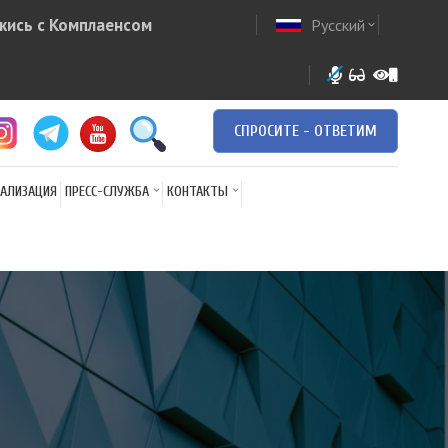
жись с Комплаенсом
Русский
ow
expand_more
СПРОСИТЕ - ОТВЕТИМ
АЛИЗАЦИЯ
ПРЕСС-СЛУЖБА
КОНТАКТЫ