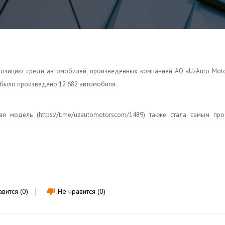
озицию среди автомобилей, произведенных компанией АО «UzAuto Motor
д было произведено 12 682 автомобиля.
я модель (https://t.me/uzautomotorscom/1489) также стала самым пр
вится (0)
Не нравится (0)
thumb_down