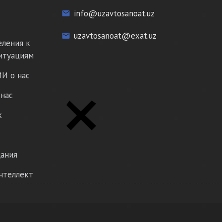
info@uzavtosanoat.uz
email
uzavtosanoat@exat.uz
email
еления к
итуациям
И о нас
нас
к
ания
нтеллект