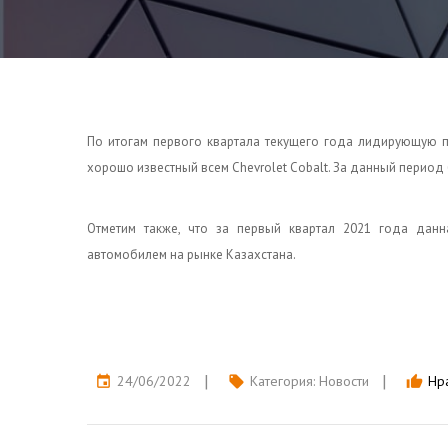
По итогам первого квартала текущего года лидирующую п
хорошо известный всем Chevrolet Cobalt. За данный перио
Отметим также, что за первый квартал 2021 года данна
автомобилем на рынке Казахстана.
24/06/2022
Категория:
Новости
Нра
event
local_offer
thumb_up