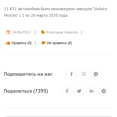
21 832 автомобиля было произведено заводом "UzAuto
Motors" с 1 по 26 марта 2020 года.⠀
24/06/2022
Категория:
Новости
event
local_offer
Нравится (0)
Не нравится (0)
thumb_up
thumb_down
Подпишитесь на нас
Поделиться (7393)