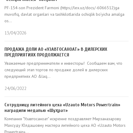
PF-154-son Prezident Farmoni (https://lex.uz/docs/-6066512)ga
muvofiq, davlat organlari va tashkilotlarida ochiqlik bo‘yicha amalga
os...
13/04/2026
ПРОДАЖА ДОЛИ АО «УЗАВТОСАНОАТ» В ДИЛЕРСКИХ
ПРЕДПРИЯТИЯХ ПРОДОЛЖАЕТСЯ
Уважаемые предприниматели и инвесторы! Сообщаем вам, что
следующий этап торгов по продаже долей в дилерских
предприятиях АО &laq...
24/06/2022
Сотрудницу литейного цеха «Uzauto Motors Powertrain»
наградили медалью «Шуҳрат»
Компания "Узавтосаноат" искренне поздравляет Мирзаназарову
Махсуду Юлдашовну мастера литейного цеха АО «Uzauto Motors
Powertrain»...