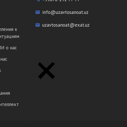
info@uzavtosanoat.uz
email
uzavtosanoat@exat.uz
email
еления к
итуациям
И о нас
нас
к
ания
нтеллект