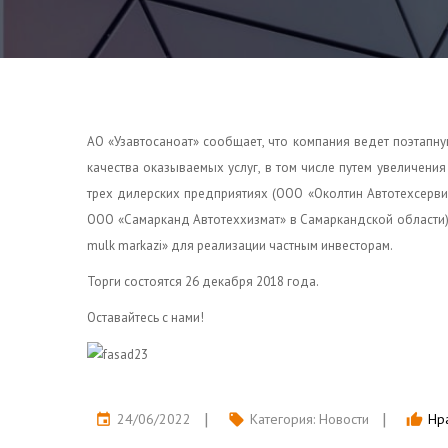
АО «Узавтосаноат» сообщает, что компания ведет поэтап
качества оказываемых услуг, в том числе путем увеличени
трех дилерских предприятиях (ООО «Околтин Автотехсерви
ООО «Самарканд Автотеххизмат» в Самаркандской области) 
mulk markazi» для реализации частным инвесторам.
Торги состоятся 26 декабря 2018 года.
Оставайтесь с нами!
24/06/2022
Категория:
Новости
Нра
event
local_offer
thumb_up