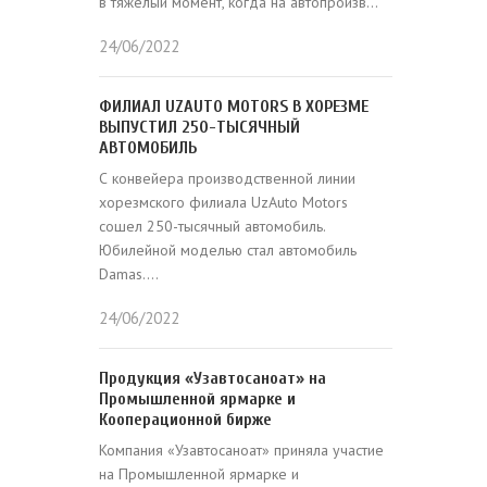
в тяжелый момент, когда на автопроизв...
24/06/2022
ФИЛИАЛ UZAUTO MOTORS В ХОРЕЗМЕ
ВЫПУСТИЛ 250-ТЫСЯЧНЫЙ
АВТОМОБИЛЬ⠀
С конвейера производственной линии
хорезмского филиала UzAuto Motors
сошел 250-тысячный автомобиль.
Юбилейной моделью стал автомобиль
Damas....
24/06/2022
Продукция «Узавтосаноат» на
Промышленной ярмарке и
Кооперационной бирже
Компания «Узавтосаноат» приняла участие
на Промышленной ярмарке и