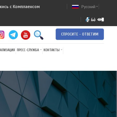
жись с Комплаенсом
Русский
ow
expand_more
СПРОСИТЕ - ОТВЕТИМ
АЛИЗАЦИЯ
ПРЕСС-СЛУЖБА
КОНТАКТЫ