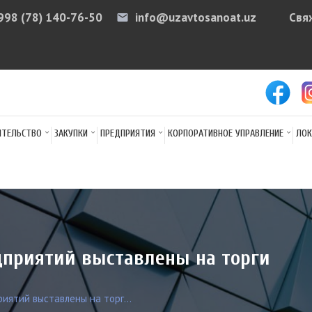
998 (78) 140-76-50
info@uzavtosanoat.uz
Свя
email
arr
ИТЕЛЬСТВО
ЗАКУПКИ
ПРЕДПРИЯТИЯ
КОРПОРАТИВНОЕ УПРАВЛЕНИЕ
ЛОК
дприятий выставлены на торги
иятий выставлены на торг...