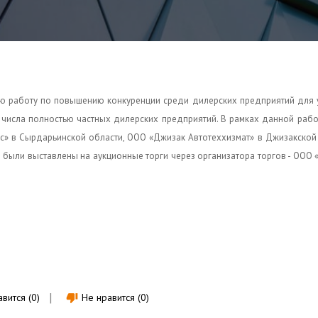
ную работу по повышению конкуренции среди дилерских предприятий для
я числа полностью частных дилерских предприятий. В рамках данной раб
с» в Сырдарьинской области, ООО «Джизак Автотеххизмат» в Джизакской
были выставлены на аукционные торги через организатора торгов - ООО «
вится (0)
Не нравится (0)
thumb_down