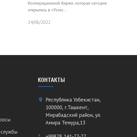
Кооперационной бирже, которая сегодня
открылась в «Узэкс...
24/06/2022
КОНТАКТЫ
Республика Узбекистан,
place
100000, г.Ташкент,
Мирабадский район, ул.
росы
Амира Темура,13
-службы
+99878 141-77-77
phone