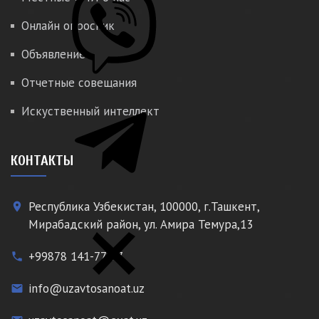
Онлайн опросник
Объявление
Отчетные совещания
Искуственный интеллект
КОНТАКТЫ
Республика Узбекистан, 100000, г.Ташкент,
place
Мирабадский район, ул. Амира Темура,13
+99878 141-77-77
phone
info@uzavtosanoat.uz
email