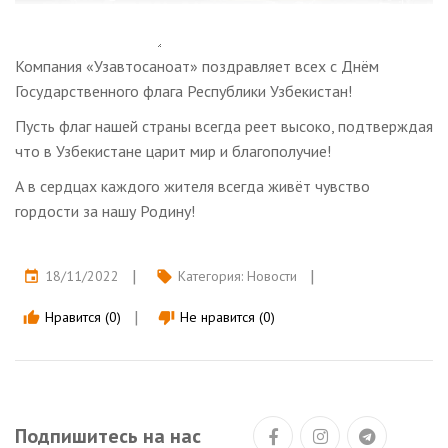
Компания «Узавтосаноат» поздравляет всех с Днём
Государственного флага Республики Узбекистан!
Пусть флаг нашей страны всегда реет высоко, подтверждая
что в Узбекистане царит мир и благополучие!
А в сердцах каждого жителя всегда живёт чувство
гордости за нашу Родину!
18/11/2022
Категория:
Новости
event
local_offer
Нравится (0)
Не нравится (0)
thumb_up
thumb_down
Подпишитесь на нас