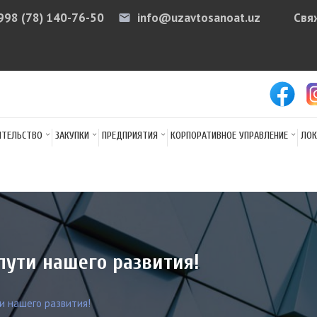
998 (78) 140-76-50
info@uzavtosanoat.uz
Свя
email
arr
ИТЕЛЬСТВО
ЗАКУПКИ
ПРЕДПРИЯТИЯ
КОРПОРАТИВНОЕ УПРАВЛЕНИЕ
ЛОК
пути нашего развития!
и нашего развития!