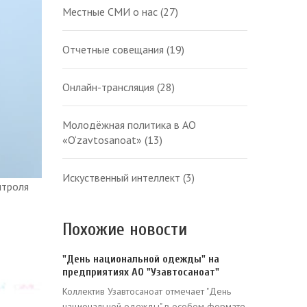
Местные СМИ о нас
(27)
Отчетные совещания
(19)
Онлайн-трансляция
(28)
Молодёжная политика в АО
«O‘zavtosanoat»
(13)
Искуственный интеллект
(3)
нтроля
Похожие новости
"День национальной одежды" на
предприятиях АО "Узавтосаноат"
Коллектив Узавтосаноат отмечает "День
национальной одежды" в особом формате.