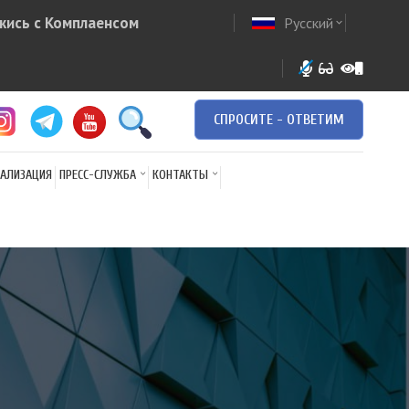
жись с Комплаенсом
Русский
ow
expand_more
СПРОСИТЕ - ОТВЕТИМ
АЛИЗАЦИЯ
ПРЕСС-СЛУЖБА
КОНТАКТЫ