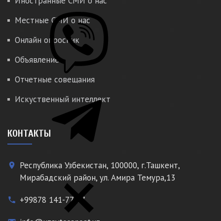
Иностранные СМИ о нас
Местные СМИ о нас
Онлайн опросник
Объявление
Отчетные совещания
Искуственный интеллект
КОНТАКТЫ
Республика Узбекистан, 100000, г.Ташкент,
place
Мирабадский район, ул. Амира Темура,13
+99878 141-77-77
phone