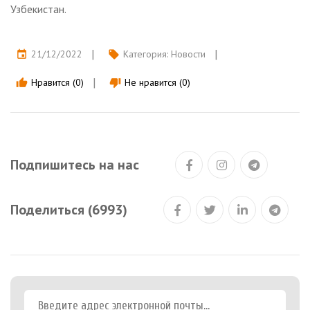
Узбекистан.
21/12/2022
Категория:
Новости
event
local_offer
Нравится (0)
Не нравится (0)
thumb_up
thumb_down
Подпишитесь на нас
Поделиться (6993)