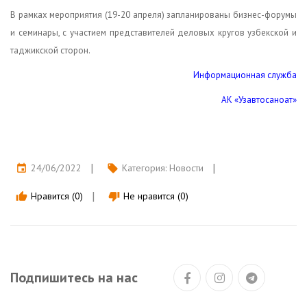
В рамках мероприятия (19-20 апреля) запланированы бизнес-форумы
и семинары, с участием представителей деловых кругов узбекской и
таджикской сторон.
Информационная служба
АК «Узавтосаноат»
24/06/2022
Категория:
Новости
event
local_offer
Нравится (0)
Не нравится (0)
thumb_up
thumb_down
Подпишитесь на нас