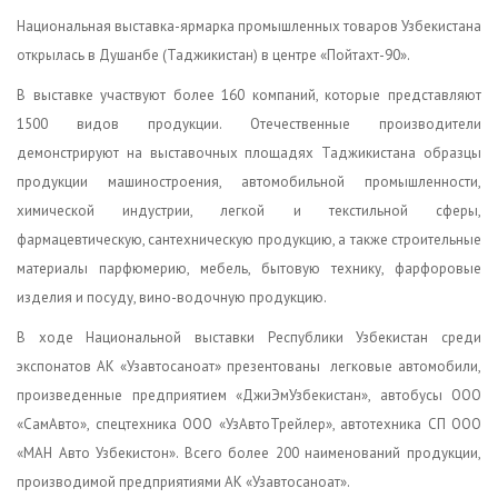
Национальная выставка-ярмарка промышленных товаров Узбекистана
открылась в Душанбе (Таджикистан) в центре «Пойтахт-90».
В выставке участвуют более 160 компаний, которые представляют
1500 видов продукции. Отечественные производители
демонстрируют на выставочных площадях Таджикистана образцы
продукции машиностроения, автомобильной промышленности,
химической индустрии, легкой и текстильной сферы,
фармацевтическую, сантехническую продукцию, а также строительные
материалы парфюмерию, мебель, бытовую технику, фарфоровые
изделия и посуду, вино-водочную продукцию.
В ходе Национальной выставки Республики Узбекистан среди
экспонатов АК «Узавтосаноат» презентованы легковые автомобили,
произведенные предприятием «ДжиЭмУзбекистан», автобусы ООО
«СамАвто», спецтехника ООО «УзАвтоТрейлер», автотехника СП ООО
«МАН Авто Узбекистон». Всего более 200 наименований продукции,
производимой предприятиями АК «Узавтосаноат».