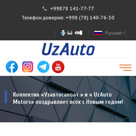
+99878 141-77-77
phone
Телефон доверия:
+998 (78) 140-76-50
Русский
expand_more
Коллектив «Узавтосаноат » и « UzAuto
Motors» поздравляет всех с Новым годом!