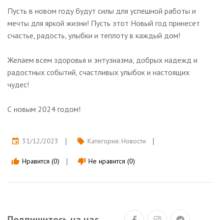
Пусть в новом году будут силы для успешной работы и
мечты для яркой жизни! Пусть этот Новый год принесет
счастье, радость, улыбки и теплоту в каждый дом!
Желаем всем здоровья и энтузиазма, добрых надежд и
радостных событий, счастливых улыбок и настоящих
чудес!
С новым 2024 годом!
31/12/2023
Категория:
Новости
event
local_offer
Нравится (0)
Не нравится (0)
thumb_up
thumb_down
Подпишитесь на нас