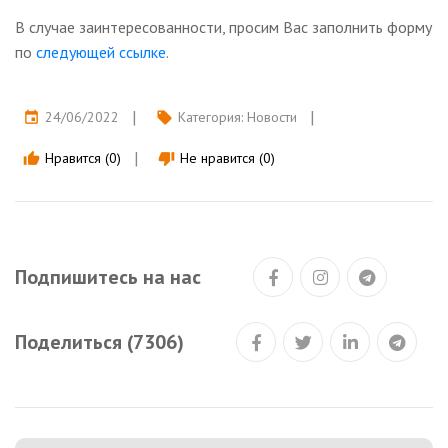
В случае заинтересованности, просим Вас заполнить форму
по
следующей ссылке
.
24/06/2022
Категория:
Новости
event
local_offer
Нравится (0)
Не нравится (0)
thumb_up
thumb_down
Подпишитесь на нас
Поделиться (7306)