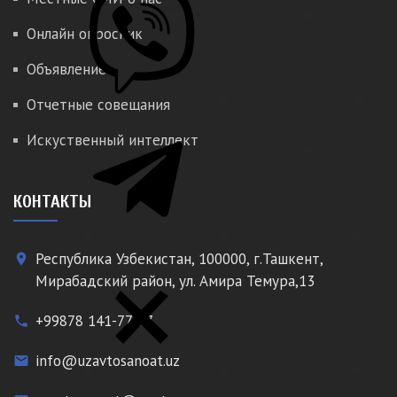
Онлайн опросник
Объявление
Отчетные совещания
Искуственный интеллект
КОНТАКТЫ
Республика Узбекистан, 100000, г.Ташкент,
place
Мирабадский район, ул. Амира Темура,13
+99878 141-77-77
phone
info@uzavtosanoat.uz
email