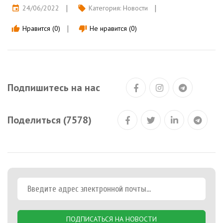
24/06/2022
Категория:
Новости
event
local_offer
Нравится (0)
Не нравится (0)
thumb_up
thumb_down
Подпишитесь на нас
Поделиться (7578)
ПОДПИСАТЬСЯ НА НОВОСТИ