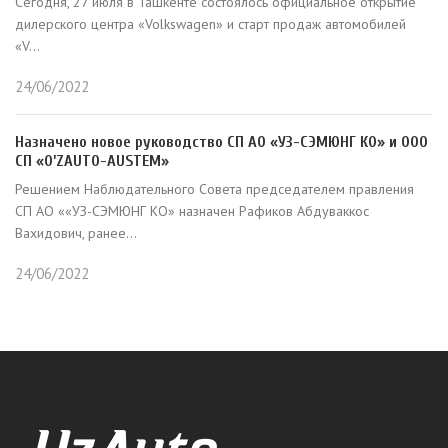
Сегодня, 27 июля в Ташкенте состоялось официальное открытие
дилерского центра «Volkswagen» и старт продаж автомобилей
«V...
24/06/2022
Назначено новое руководство СП АО «УЗ-СЭМЮНГ КО» и ООО
СП «O’ZAUTO-AUSTEM»
Решением Наблюдательного Совета председателем правления
СП АО ««УЗ-СЭМЮНГ КО» назначен Рафиков Абдуваккос
Вахидович, ранее...
24/06/2022