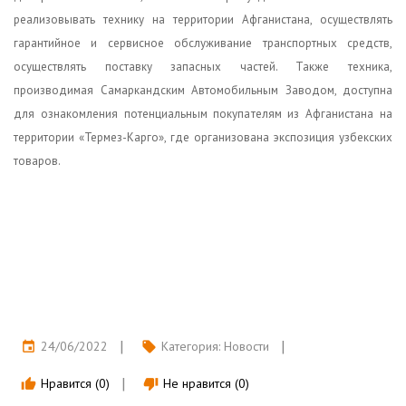
реализовывать технику на территории Афганистана, осуществлять
гарантийное и сервисное обслуживание транспортных средств,
осуществлять поставку запасных частей. Также техника,
производимая Самаркандским Автомобильным Заводом, доступна
для ознакомления потенциальным покупателям из Афганистана на
территории «Термез-Карго», где организована экспозиция узбекских
товаров.
24/06/2022
Категория:
Новости
event
local_offer
Нравится (0)
Не нравится (0)
thumb_up
thumb_down