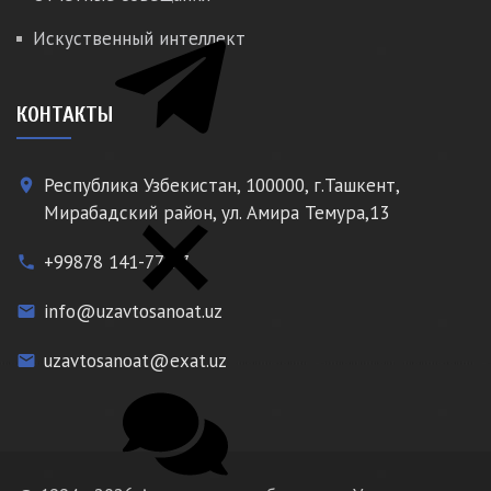
Искуственный интеллект
КОНТАКТЫ
Республика Узбекистан, 100000, г.Ташкент,
place
Мирабадский район, ул. Амира Темура,13
+99878 141-77-77
phone
info@uzavtosanoat.uz
email
uzavtosanoat@exat.uz
email