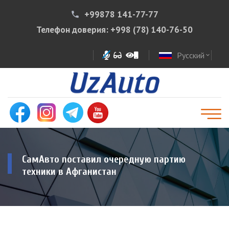
+99878 141-77-77
phone
Телефон доверия:
+998 (78) 140-76-50
Русский
expand_more
СамАвто поставил очередную партию
техники в Афганистан