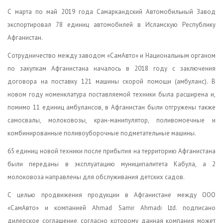
С
марта по май 2019 года Самаркандский Автомобильный Завод
экспортировал 78 единиц автомобилей в Исламскую Республику
Афганистан.
Сотрудничество между заводом «СамАвто» и Национальным органом
по закупкам Афганистана началось в 2018 году с заключения
договора на поставку 121 машины скорой помощи (амбуланс). В
новом году номенклатура поставляемой техники была расширена и,
помимо 11 единиц амбулансов, в Афганистан были отгружены также
самосвалы, молоковозы, кран-манипулятор, поливомоечные и
комбинированные поливоуборочные подметательные машины.
65 единиц новой техники после прибытия на территорию Афганистана
были переданы в эксплуатацию муниципалитета Кабула, а 2
молоковоза направлены для обслуживания детских садов.
С целью продвижения продукции в Афганистане между ООО
«СамАвто» и компанией Ahmad Samir Ahmadi Ltd. подписано
дилерское соглашение, согласно которому данная компания может