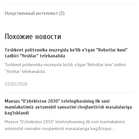
Искуственный интеллект
(3)
Похожие новости
Toshkent politexnika muzeyida bo'lib o'tgan "Robotlar kuni"
tadbiri "Yoshlar" telekanalida
Toshkent politexnika muzeyida bo'lib o'tgan "Robotlar kuni" tadbiri
"Yoshlar" telekanalida
03/03/2026
Maxsus “O‘zbekiston 2030” teleloyihasining ilk soni
mamlakatimiz avtomobil sanoatini rivojlantirish masalalariga
bag‘ishlandi
Maxsus “O‘zbekiston 2030” teleloyihasining ilk soni mamlakatimiz
avtomobil sanoatini rivojlantirish masalalariga bag&lsquo...