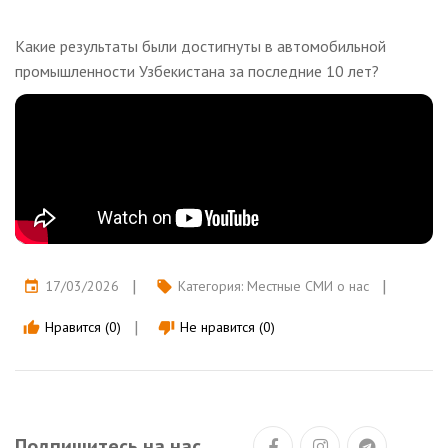
Какие результаты были достигнуты в автомобильной
промышленности Узбекистана за последние 10 лет?
17/03/2026
Категория:
Местные СМИ о нас
event
local_offer
Нравится (0)
Не нравится (0)
thumb_up
thumb_down
Подпишитесь на нас