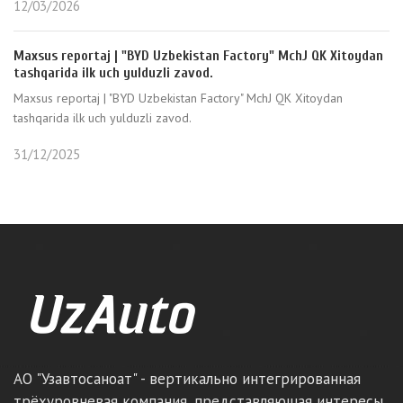
12/03/2026
Maxsus reportaj | "BYD Uzbekistan Factory" MchJ QK Xitoydan
tashqarida ilk uch yulduzli zavod.
Maxsus reportaj | "BYD Uzbekistan Factory" MchJ QK Xitoydan
tashqarida ilk uch yulduzli zavod.
31/12/2025
АО "Узавтосаноат" - вертикально интегрированная
трёхуровневая компания, представляющая интересы