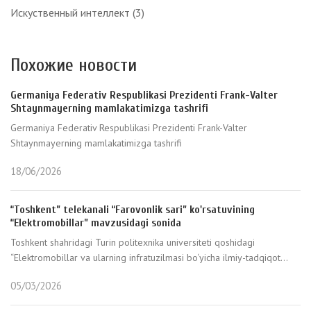
Искуственный интеллект
(3)
Похожие новости
Germaniya Federativ Respublikasi Prezidenti Frank-Valter
Shtaynmayerning mamlakatimizga tashrifi
Germaniya Federativ Respublikasi Prezidenti Frank-Valter
Shtaynmayerning mamlakatimizga tashrifi
18/06/2026
“Toshkent” telekanali “Farovonlik sari” ko'rsatuvining
“Elektromobillar” mavzusidagi sonida
Toshkent shahridagi Turin politexnika universiteti qoshidagi
“Elektromobillar va ularning infratuzilmasi bo‘yicha ilmiy-tadqiqot...
05/03/2026