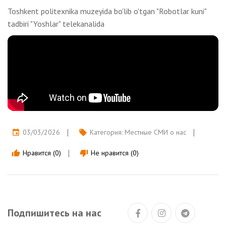
Toshkent politexnika muzeyida bo'lib o'tgan "Robotlar kuni"
tadbiri "Yoshlar" telekanalida
03/03/2026
Категория:
Местные СМИ о нас
event
local_offer
Нравится (0)
Не нравится (0)
thumb_up
thumb_down
Подпишитесь на нас