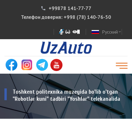
+99878 141-77-77
phone
Телефон доверия:
+998 (78) 140-76-50
Русский
expand_more
Toshkent politexnika muzeyida bo'lib o'tgan
"Robotlar kuni" tadbiri "Yoshlar" telekanalida