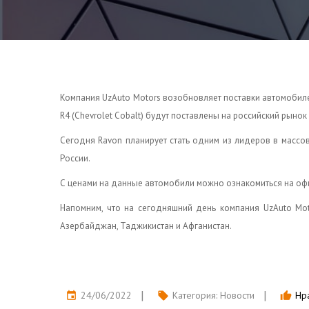
Ком
пания UzAuto Motors возобновляет поставки автомобилей 
R4 (Chevrolet Cobalt) будут поставлены на российский рынок
Сегодня Ravon планирует стать одним из лидеров в массо
России.
С ценами на данные автомобили можно ознакомиться на офици
Напомним, что на сегодняшний день компания UzAuto Moto
Азербайджан, Таджикистан и Афганистан.
24/06/2022
Категория:
Новости
Нра
event
local_offer
thumb_up