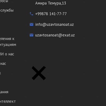
росы
Амира Темура,13
-службы
+99878 141-77-77
phone
info@uzavtosanoat.uz
email
uzavtosanoat@exat.uz
email
еления к
итуациям
И о нас
нас
к
ания
нтеллект