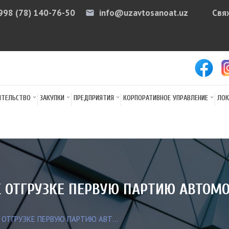
998 (78) 140-76-50
info@uzavtosanoat.uz
Свя
email
arr
ИТЕЛЬСТВО
ЗАКУПКИ
ПРЕДПРИЯТИЯ
КОРПОРАТИВНОЕ УПРАВЛЕНИЕ
ЛОК
К ОТГРУЗКЕ ПЕРВУЮ ПАРТИЮ АВТОМ
ОТГРУЗКЕ ПЕРВУЮ ПАРТИЮ АВТ...