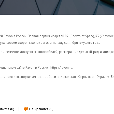
Ravon в России. Первая партия моделей R2 (Chevrolet Spark), R3 (Chevrolet
 уже совсем скоро - к концу августа-началу сентября текущего года.
вом сегменте доступных автомобилей, расширив модельный ряд и дилерс
альном сайте Ravon в России - https://ravon.ru.
rs также экспортирует автомобили в Казахстан, Кыргызстан, Украину, Б
вится (0)
Не нравится (0)
thumb_down