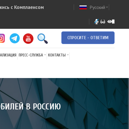
жись с Комплаенсом
Русский
ow
expand_more
СПРОСИТЕ - ОТВЕТИМ
АЛИЗАЦИЯ
ПРЕСС-СЛУЖБА
КОНТАКТЫ
ОБИЛЕЙ В РОССИЮ