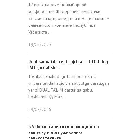
17 июня на отчетно-выборной
конференции Федерации гимнастики
Узбекистана, прошедшей в Национальном
олимпийском комитете Республики
Узбекиста...
19/06/2023
Real sanoatda real tajriba — TTPUning
IMT yo‘nalishi!
Toshkent shahridagi Turin politexnika
universitetida haqiqiy amaliyotga qaratilgan
yangi DUAL TA’LIM dasturiga qabul
boshlandi! 🚀 Maz...
29/07/2025
В Узбекистане создан холдинг по
выпуску и обслуживанию
сельхозтехники