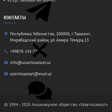
Искуственный интеллект
КОНТАКТЫ
Республика Узбекистан, 100000, г.Ташкент,
place
Мирабадский район, ул. Амира Темура,13
+99878 141-77-77
phone
info@uzavtosanoat.uz
email
uzavtosanoat@exat.uz
email
© 1994 - 2026 Акционерное общество «Узавтосаноат»