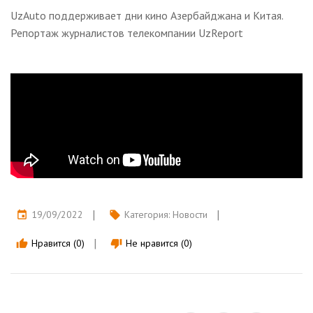
UzAuto поддерживает дни кино Азербайджана и Китая.
Репортаж журналистов телекомпании UzReport
19/09/2022
Категория:
Новости
event
local_offer
Нравится (0)
Не нравится (0)
thumb_up
thumb_down