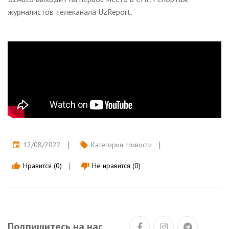
журналистов телеканала UzReport.
12/08/2022
Категория:
Новости
event
local_offer
Нравится (0)
Не нравится (0)
thumb_up
thumb_down
Подпишитесь на нас