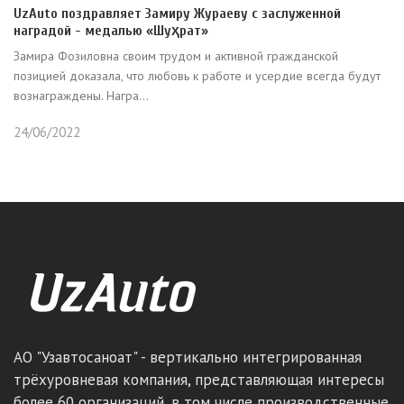
UzAuto поздравляет Замиру Жураеву с заслуженной
наградой - медалью «Шуҳрат»
Замира Фозиловна своим трудом и активной гражданской
позицией доказала, что любовь к работе и усердие всегда будут
вознаграждены. Награ...
24/06/2022
АО "Узавтосаноат" - вертикально интегрированная
трёхуровневая компания, представляющая интересы
более 60 организаций, в том числе производственные