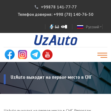
+99878 141-77-77
phone
Телефон доверия:
+998 (78) 140-76-50
Русский
expand_more
UzAuto выходит на первое место в СНГ
UzAuto выходит на первое место в СНГ. Репортаж