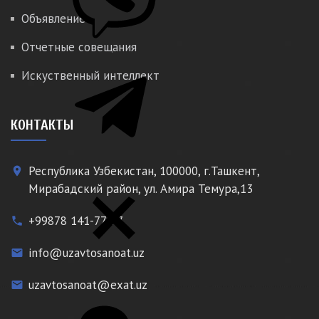
Объявление
Отчетные совещания
Искуственный интеллект
КОНТАКТЫ
Республика Узбекистан, 100000, г.Ташкент,
place
Мирабадский район, ул. Амира Темура,13
+99878 141-77-77
phone
info@uzavtosanoat.uz
email
uzavtosanoat@exat.uz
email