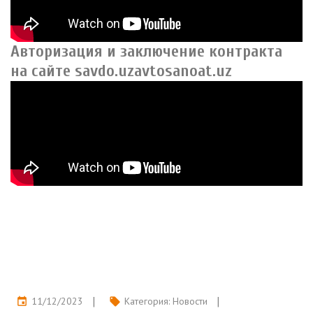
Авторизация и заключение контракта
на сайте savdo.uzavtosanoat.uz
11/12/2023
Категория:
Новости
event
local_offer