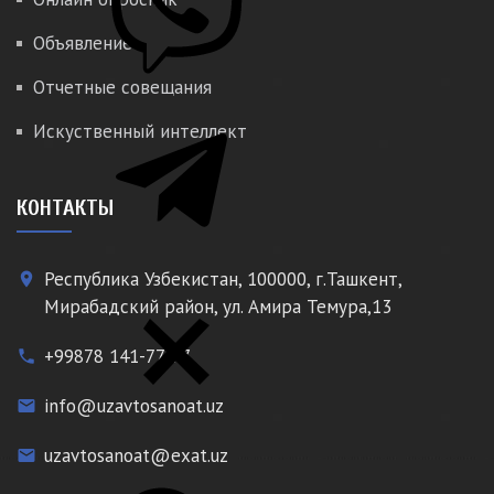
Объявление
Отчетные совещания
Искуственный интеллект
КОНТАКТЫ
Республика Узбекистан, 100000, г.Ташкент,
place
Мирабадский район, ул. Амира Темура,13
+99878 141-77-77
phone
info@uzavtosanoat.uz
email
uzavtosanoat@exat.uz
email