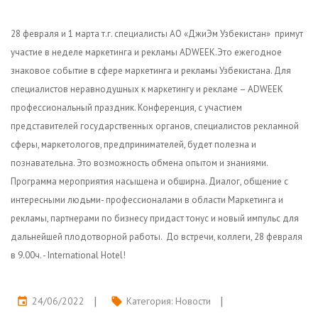
28 февраля и 1 марта т.г. специалисты АО «ДжиЭм Узбекистан» примут
участие в неделе маркетинга и рекламы ADWEEK.Это ежегодное
знаковое событие в сфере маркетинга и рекламы Узбекистана. Для
специалистов неравнодушных к маркетингу и рекламе – ADWEEK
профессиональный праздник. Конференция, с участием
представителей государственных органов, специалистов рекламной
сферы, маркетологов, предпринимателей, будет полезна и
познавательна. Это возможность обмена опытом и знаниями.
Программа мероприятия насыщена и обширна. Диалог, общение с
интересными людьми- профессионалами в области Маркетинга и
рекламы, партнерами по бизнесу придаст тонус и новый импульс для
дальнейшей плодотворной работы. До встречи, коллеги, 28 февраля
в 9.00ч. - International Hotel!
24/06/2022
Категория:
Новости
event
local_offer