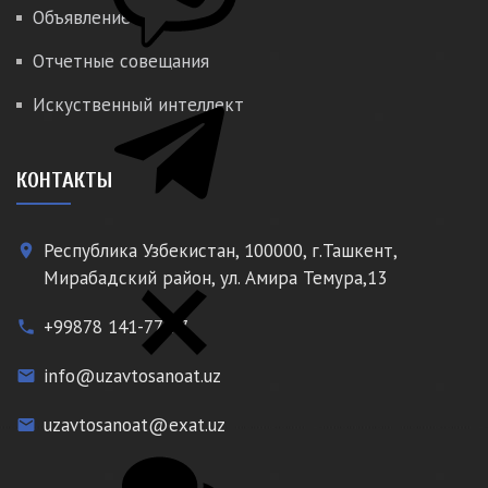
Объявление
Отчетные совещания
Искуственный интеллект
КОНТАКТЫ
Республика Узбекистан, 100000, г.Ташкент,
place
Мирабадский район, ул. Амира Темура,13
+99878 141-77-77
phone
info@uzavtosanoat.uz
email
uzavtosanoat@exat.uz
email