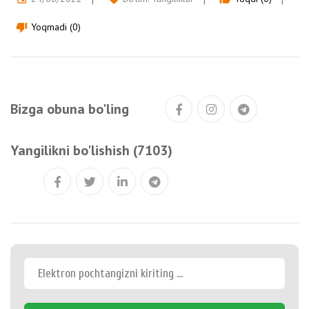
Yoqmadi (0)
thumb_down
Bizga obuna bo'ling
Yangilikni bo'lishish (7103)