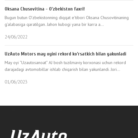
Oksana Chusovitina - O'zbekiston faxri!
Bugun butun O’zbekistonning diqqat e’tibori Oksana Chusovitinaning
g’alabasiga qaratilgan. Jahon kubogi yana bir karra a...
24/06/2022
UzAuto Motors may oyini rekord ko’rsatkich bilan yakunladi
May oyi “Uzautosanoat” AJ bosh tuzilmaviy korxonasi uchun rekord
darajadagi avtomobillar ishlab chiqarish bilan yakunlandi. Jori...
01/06/2023