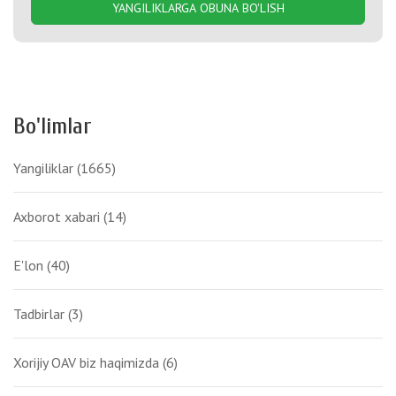
YANGILIKLARGA OBUNA BO'LISH
Bo'limlar
Yangiliklar
(1665)
Axborot xabari
(14)
E'lon
(40)
Tadbirlar
(3)
Xorijiy OAV biz haqimizda
(6)