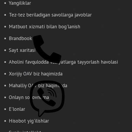
Yangiliklar
Tez-tez beriladigan savollarga javoblar
Matbuot xizmati bilan bog'lanish
Brandbook
Sayt xaritasi
Aholini favqulodda vaziyatlarga tayyorlash havolasi
Xorijiy OAV biz haqimizda
Mahalliy OAV biz haqimizda
Onlayn so'rovnoma
E'lonlar
Hisobot yig'ilishlar