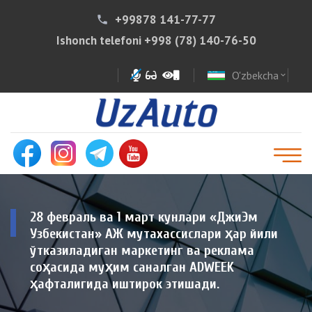
+99878 141-77-77
phone
Ishonch telefoni
+998 (78) 140-76-50
O'zbekcha
expand_more
28 февраль ва 1 март кунлари «ДжиЭм
Узбекистан» АЖ мутахассислари ҳар йили
ўтказиладиган маркетинг ва реклама
соҳасида муҳим саналган ADWEEK
ҳафталигида иштирок этишади.