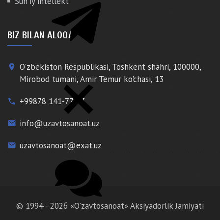
Sun'iy intellekt
BIZ BILAN ALOQA
O'zbekiston Respublikasi, Toshkent shahri, 100000,
place
Mirobod tumani, Amir Temur ko'chasi, 13
+99878 141-77-77
phone
info@uzavtosanoat.uz
email
uzavtosanoat@exat.uz
email
© 1994 - 2026 «O'zavtosanoat» Aksiyadorlik Jamiyati