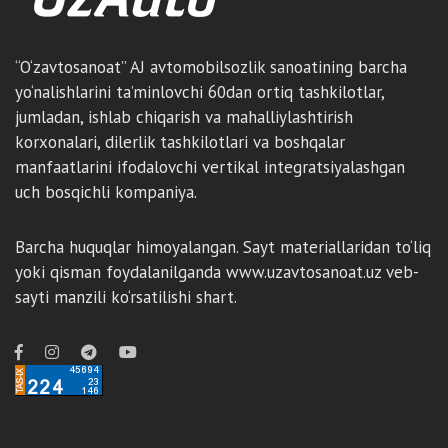
“O‘zavtosanoat” AJ avtomobilsozlik sanoatining barcha
yo‘nalishlarini ta’minlovchi 60dan ortiq tashkilotlar,
jumladan, ishlab chiqarish va mahalliylashtirish
korxonalari, dilerlik tashkilotlari va boshqalar
manfaatlarini ifodalovchi vertikal integratsiyalashgan
uch bosqichli kompaniya.
Barcha huquqlar himoyalangan. Sayt materiallaridan to‘liq
yoki qisman foydalanilganda www.uzavtosanoat.uz veb-
sayti manzili ko‘rsatilishi shart.