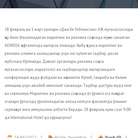
28 февраль ва 1 март кунлари «ДжиЭм Узбекистан» АЖ мутахассислари
ҳар йили ўтказиладиган маркетинг ва реклама соҳасида муҳим саналган
ADWEEK ҳафталигида иштирок этишади. Ушбу ҳодиса маркетинг ва
реклама оламига қизиққанлар учун энг кутилган тадбир, десак
муболаға бўлмайди. Давлат органлари, реклама соҳаси
мутахассислари, маркетолог ва тадбиркорлар иштирокидаги
конференция жуда фойдали ва аҳамиятли бўлиб, тажриба ва билим
алмашиш учун ажойиб имконият саналади. Тадбир дастури жуда кенг
ва сермазмун.Маркетинг ва реклама соҳасида ўз ўрнига эга маҳорат
эгалари ўртасида ўрнатиладиган алоқа келгуси фаолиятда ўзининг
сермаҳсул янги импульсини албатта беради. 28 февраль куни соат 9.00
да International Hotel’да кўришгунча!
24/06/2022
Bo'lim:
Yangiliklar
Yoqdi (0)
event
local_offer
thumb_up