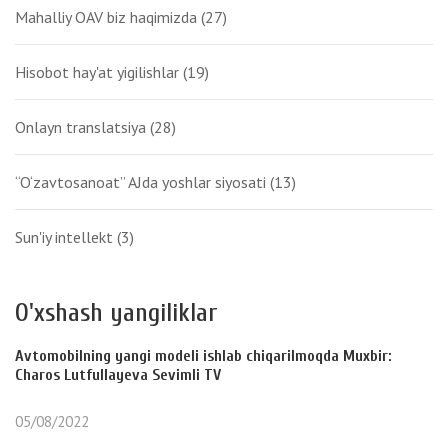
Mahalliy OAV biz haqimizda
(27)
Hisobot hay'at yigilishlar
(19)
Onlayn translatsiya
(28)
“O‘zavtosanoat” AJda yoshlar siyosati
(13)
Sun'iy intellekt
(3)
O'xshash yangiliklar
Avtomobilning yangi modeli ishlab chiqarilmoqda Muxbir:
Charos Lutfullayeva Sevimli TV
05/08/2022