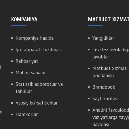
KOMPANIYA
MATBUOT XIZMAT
Kompaniya haqida
Yangiliklar
Ijro apparati tuzilmasi
Tez-tez beriladig
javoblar
Rahbariyat
i
Matbuot xizmati 
Muhim sanalar
bog'lanish
Statistik axborotlar va
Brandbook
tahlillar
Sayt xaritasi
Asosiy ko'rsatkichlar
a
Aholini favqulod
hi
Hamkorlar
vaziyatlarga tayy
havolasi