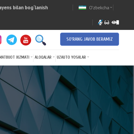
yens bilan bog‘lanish
O'zbekcha
w
expand_more
SO'RANG JAVOB BERAMIZ
MATBUOT XIZMATI
ALOQALAR
UZAUTO YOSHLAR