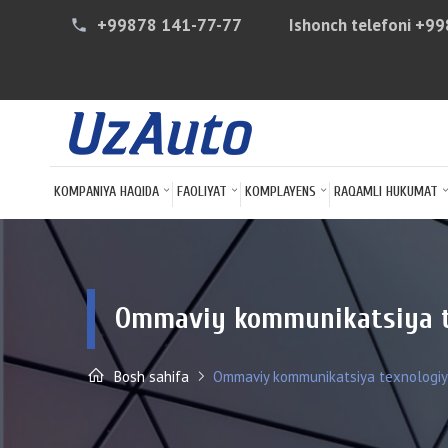
+99878 141-77-77
Ishonch telefoni
+99
phone
KOMPANIYA HAQIDA
FAOLIYAT
KOMPLAYENS
RAQAMLI HUKUMAT
Ommaviy kommunikatsiya tex
Bosh sahifa
Ommaviy kommunikatsiya texnologiyala