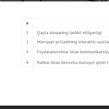
#
1
Qayta aloqaning tashkil etilganligi
2
Murojaat yo‘llashning interaktiv usullari
3
Foydalanuvchilar bilan kommunikatsiya t
4
Rahbar bilan bevosita muloqot qilish tiz