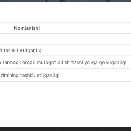
Nomlanishi
 tashkil etilganligi
armog‘i orqali muloqot qilish tizimi yo‘lga qo‘yilganligi
imining tashkil etilganligi