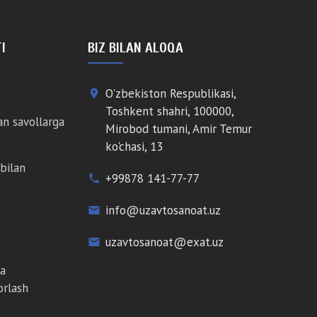
I
BIZ BILAN ALOQA
O'zbekiston Respublikasi,
place
Toshkent shahri, 100000,
an savollarga
Mirobod tumani, Amir Temur
ko'chasi, 13
bilan
+99878 141-77-77
phone
info@uzavtosanoat.uz
email
uzavtosanoat@exat.uz
email
da
orlash