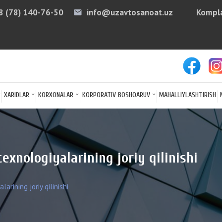
8 (78) 140-76-50
info@uzavtosanoat.uz
Kompla
email
arro
XARIDLAR
KORXONALAR
KORPORATIV BOSHQARUV
MAHALLIYLASHTIRISH
nologiyalarining joriy qilinishi
rining joriy qilinishi