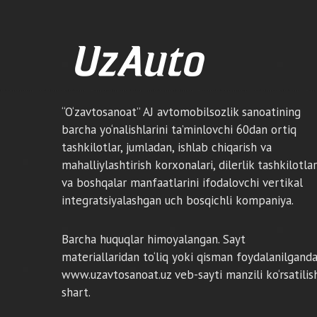
“O‘zavtosanoat” AJ avtomobilsozlik sanoatining
barcha yo‘nalishlarini ta’minlovchi 60dan ortiq
tashkilotlar, jumladan, ishlab chiqarish va
mahalliylashtirish korxonalari, dilerlik tashkilotlar
va boshqalar manfaatlarini ifodalovchi vertikal
integratsiyalashgan uch bosqichli kompaniya.
Barcha huquqlar himoyalangan. Sayt
materiallaridan to‘liq yoki qisman foydalanilgand
www.uzavtosanoat.uz veb-sayti manzili ko‘rsatilis
shart.