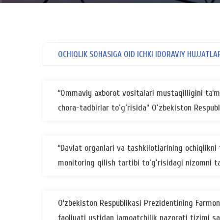
OCHIQLIK SOHASIGA OID ICHKI IDORAVIY HUJJATLA
“Ommaviy axborot vositalari mustaqilligini taʼmi
chora-tadbirlar toʻgʻrisida” Oʻzbekiston Respub
“Davlat organlari va tashkilotlarining ochiqlikn
monitoring qilish tartibi toʻgʻrisidagi nizomni
O‘zbekiston Respublikasi Prezidentining Farmoni
faoliyati ustidan jamoatchilik nazorati tizimi sa