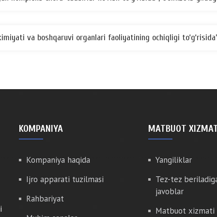
miyati va boshqaruvi organlari faoliyatining ochiqligi to‘g‘risid
KOMPANIYA
MATBUOT XIZMAT
Kompaniya haqida
Yangiliklar
Ijro apparati tuzilmasi
Tez-tez beriladig
javoblar
Rahbariyat
i
Matbuot xizmati 