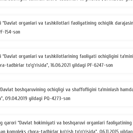
Davlat organlari va tashkilotlari faoliyatining ochiqlik darajasin
 PF-154-son
“Davlat organlari va tashkilotlarining faoliyati ochiqligini taʼmin
a-tadbirlar to‘g‘risida”, 16.06.2021 yildagi PF-6247-son
“Davlat boshqaruvining ochiqligi va shaffofligini taʼminlash hamd
a”, 09.04.2019 yildagi PQ-4273-son
qarori “Davlat hokimiyati va boshqaruvi organlari faoliyatining o
gan kompleks chora-tadbirlar ko‘rish to‘g‘risida”, 06.11.2015 yilda