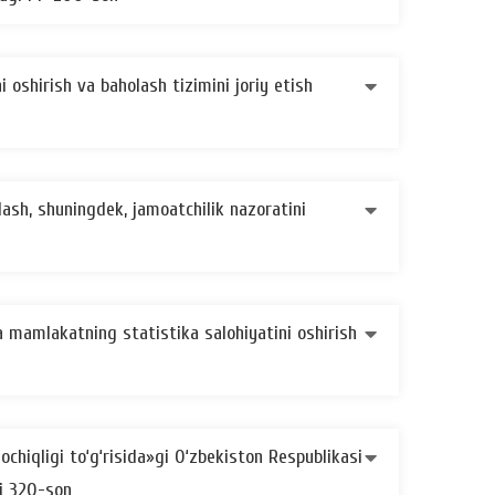
i oshirish va baholash tizimini joriy etish
lash, shuningdek, jamoatchilik nazoratini
a mamlakatning statistika salohiyatini oshirish
chiqligi to‘g‘risida»gi O‘zbekiston Respublikasi
gi 320-son