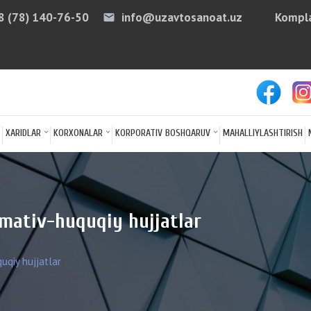
8 (78) 140-76-50
info@uzavtosanoat.uz
Kompla
email
arro
XARIDLAR
KORXONALAR
KORPORATIV BOSHQARUV
MAHALLIYLASHTIRISH
rmativ-huquqiy hujjatlar
uqiy hujjatlar