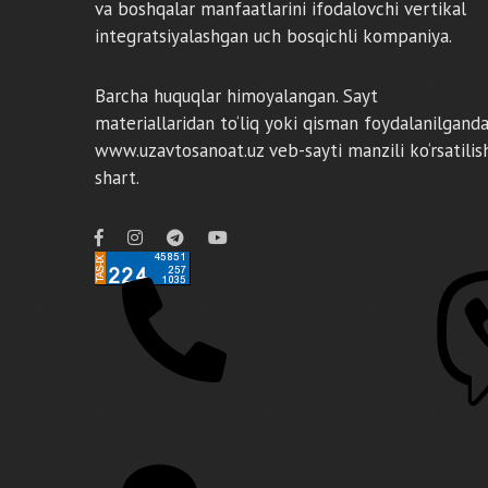
va boshqalar manfaatlarini ifodalovchi vertikal
integratsiyalashgan uch bosqichli kompaniya.
Barcha huquqlar himoyalangan. Sayt
materiallaridan to‘liq yoki qisman foydalanilgand
www.uzavtosanoat.uz veb-sayti manzili ko‘rsatilis
shart.