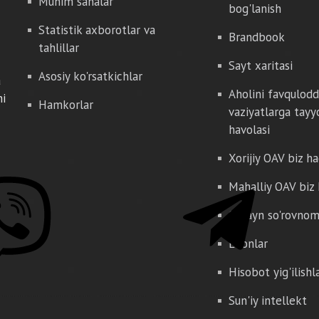
Muhim sanalar
bog'lanish
Statistik axborotlar va
Brandbook
tahlillar
Sayt xaritasi
Asosiy ko'rsatkichlar
a
Aholini favqulod
hi
Hamkorlar
vaziyatlarga tayy
havolasi
Xorijiy OAV biz h
Mahalliy OAV biz
Onlayn so'rovno
E'lonlar
Hisobot yig'ilishl
Sun'iy intellekt