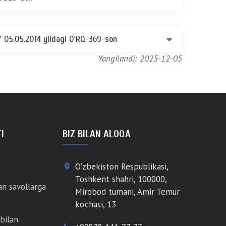
a” 05.05.2014 yildagi O‘RQ-369-son
Yangilandi: 2025-12-05
I
BIZ BILAN ALOQA
O'zbekiston Respublikasi,
place
Toshkent shahri, 100000,
an savollarga
Mirobod tumani, Amir Temur
ko'chasi, 13
bilan