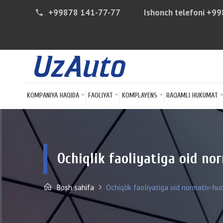
+99878 141-77-77
Ishonch telefoni
+99
phone
KOMPANIYA HAQIDA
FAOLIYAT
KOMPLAYENS
RAQAMLI HUKUMAT
Ochiqlik faoliyatiga oid no
Bosh sahifa
Ochiqlik faoliyatiga oid normativ-huq