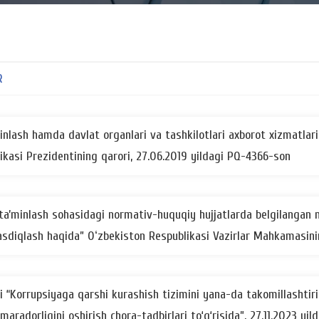
R
nlash hamda davlat organlari va tashkilotlari axborot xizmatlari f
likasi Prezidentining qarori, 27.06.2019 yildagi PQ-4366-son
i taʼminlash sohasidagi normativ-huquqiy hujjatlarda belgilangan 
 tasdiqlash haqida” Oʻzbekiston Respublikasi Vazirlar Mahkamasini
 “Korrupsiyaga qarshi kurashish tizimini yana-da takomillashtiri
maradorligini oshirish chora-tadbirlari to‘g‘risida”, 27.11.2023 yi