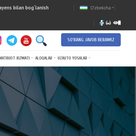
yens bilan bog‘lanish
O'zbekcha
w
expand_more
SO'RANG JAVOB BERAMIZ
MATBUOT XIZMATI
ALOQALAR
UZAUTO YOSHLAR