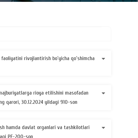
aoliyatini rivojlantirish boʻyicha qoʻshimcha
majburiyatlarga rioya etilishini masofadan
ng qarori, 30.12.2024 yildagi 910-son
sh hamda davlat organlari va tashkilotlari
ldagi PF-200-son