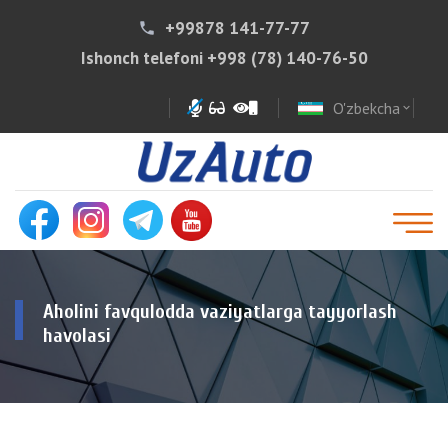
+99878 141-77-77
phone
Ishonch telefoni
+998 (78) 140-76-50
O'zbekcha
expand_more
Aholini favqulodda vaziyatlarga tayyorlash
havolasi