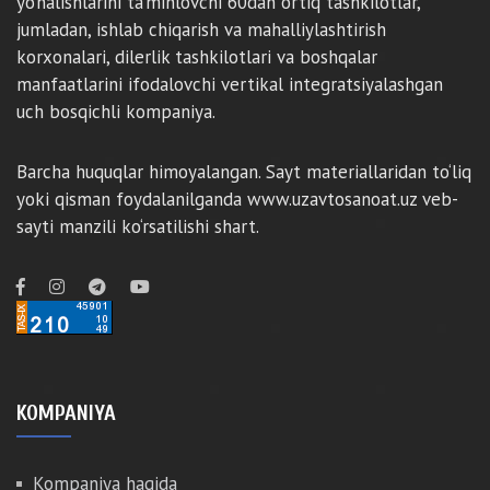
yo‘nalishlarini ta’minlovchi 60dan ortiq tashkilotlar,
jumladan, ishlab chiqarish va mahalliylashtirish
korxonalari, dilerlik tashkilotlari va boshqalar
manfaatlarini ifodalovchi vertikal integratsiyalashgan
uch bosqichli kompaniya.
Barcha huquqlar himoyalangan. Sayt materiallaridan to‘liq
yoki qisman foydalanilganda www.uzavtosanoat.uz veb-
sayti manzili ko‘rsatilishi shart.
KOMPANIYA
Kompaniya haqida