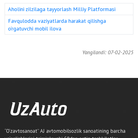
Aholini zilzilaga tayyorlash Milliy Platformasi
Favqulodda vaziyatlarda harakat qilishga
o‘rgatuvchi mobil ilova
Yangilandi: 07-02-2025
“O‘zavtosanoat” AJ avtomobilsozlik sanoatining barcha