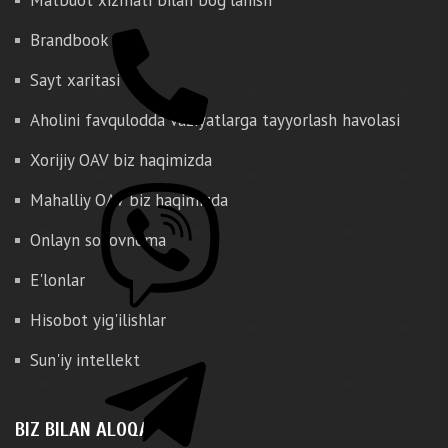
Matbuot xizmati bilan bog'lanish
Brandbook
Sayt xaritasi
Aholini favqulodda vaziyatlarga tayyorlash havolasi
Xorijiy OAV biz haqimizda
Mahalliy OAV biz haqimizda
Onlayn so'rovnoma
E'lonlar
Hisobot yig'ilishlar
Sun'iy intellekt
BIZ BILAN ALOQA