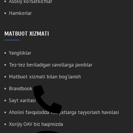
Asosiy ko'rsatkichlar
Hamkorlar
MATBUOT XIZMATI
Yangiliklar
Tez-tez beriladigan savollarga javoblar
Matbuot xizmati bilan bog'lanish
Brandbook
Sayt xaritasi
Aholini favqulodda vaziyatlarga tayyorlash havolasi
Xorijiy OAV biz haqimizda