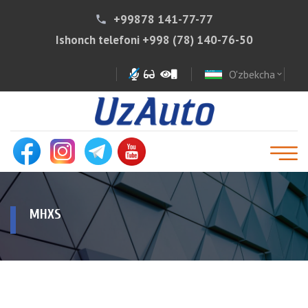
+99878 141-77-77
phone
Ishonch telefoni
+998 (78) 140-76-50
O'zbekcha
expand_more
MHXS