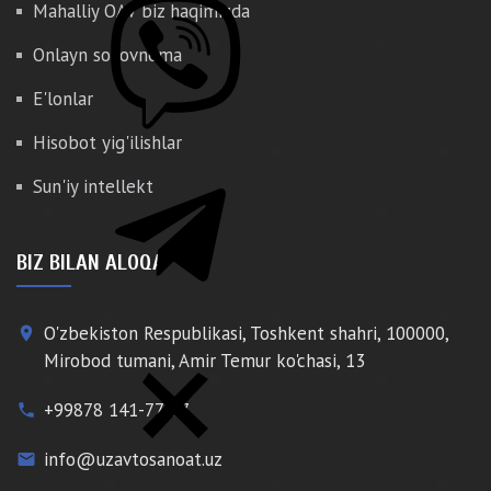
Mahalliy OAV biz haqimizda
Onlayn so'rovnoma
E'lonlar
Hisobot yig'ilishlar
Sun'iy intellekt
BIZ BILAN ALOQA
O'zbekiston Respublikasi, Toshkent shahri, 100000,
place
Mirobod tumani, Amir Temur ko'chasi, 13
+99878 141-77-77
phone
info@uzavtosanoat.uz
email