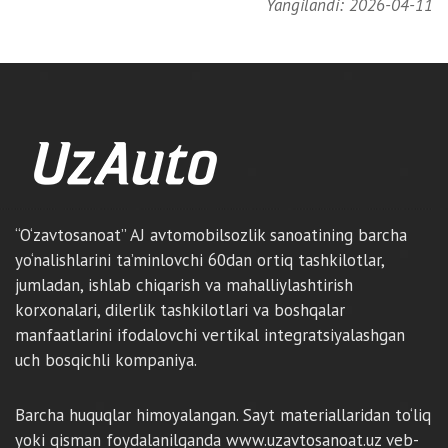
Yangilandi: 2026-04-11
“O‘zavtosanoat” AJ avtomobilsozlik sanoatining barcha
yo‘nalishlarini ta’minlovchi 60dan ortiq tashkilotlar,
jumladan, ishlab chiqarish va mahalliylashtirish
korxonalari, dilerlik tashkilotlari va boshqalar
manfaatlarini ifodalovchi vertikal integratsiyalashgan
uch bosqichli kompaniya.
Barcha huquqlar himoyalangan. Sayt materiallaridan to‘liq
yoki qisman foydalanilganda www.uzavtosanoat.uz veb-