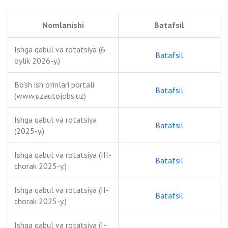
Nomlanishi
Batafsil
Ishga qabul va rotatsiya (6
Batafsil
oylik 2026-y.)
Bo'sh ish o'rinlari portali
Batafsil
(www.uzautojobs.uz)
Ishga qabul va rotatsiya
Batafsil
(2025-y.)
Ishga qabul va rotatsiya (III-
Batafsil
chorak 2025-y.)
Ishga qabul va rotatsiya (II-
Batafsil
chorak 2025-y.)
Ishga qabul va rotatsiya (I-