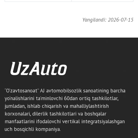
Yangilandi: 2026-07-15
“O‘zavtosanoat” AJ avtomobilsozlik sanoatining barcha
yo‘nalishlarini ta’minlovchi 60dan ortiq tashkilotlar,
jumladan, ishlab chiqarish va mahalliylashtirish
korxonalari, dilerlik tashkilotlari va boshqalar
manfaatlarini ifodalovchi vertikal integratsiyalashgan
uch bosqichli kompaniya.