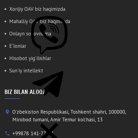
Xorijiy OAV biz haqimizda
Mahalliy OAV biz haqimizda
Onlayn so'rovnoma
E'lonlar
Hisobot yig'ilishlar
Sun'iy intellekt
BIZ BILAN ALOQA
O'zbekiston Respublikasi, Toshkent shahri, 100000,
place
Mirobod tumani, Amir Temur ko'chasi, 13
+99878 141-77-77
phone