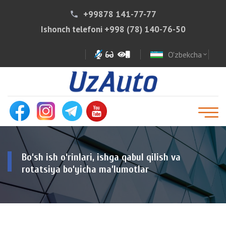
+99878 141-77-77
phone
Ishonch telefoni
+998 (78) 140-76-50
O'zbekcha
expand_more
Bo‘sh ish o‘rinlari, ishga qabul qilish va
rotatsiya bo‘yicha ma’lumotlar