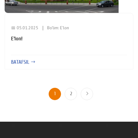
📅 05.01.2025
Bo'lim:
E'lon
E’lon!
BATAFSIL
1
2