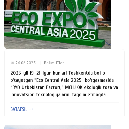
📅 26.06.2025
Bo'lim:
E'lon
2025-yil 19–21-iyun kunlari Toshkentda bo‘lib
o‘tayotgan “Eco Central Asia 2025” ko‘rgazmasida
“BYD Uzbekistan Factory” MCHJ QK ekologik toza va
innovatsion texnologiyalarini taqdim etmoqda
BATAFSIL