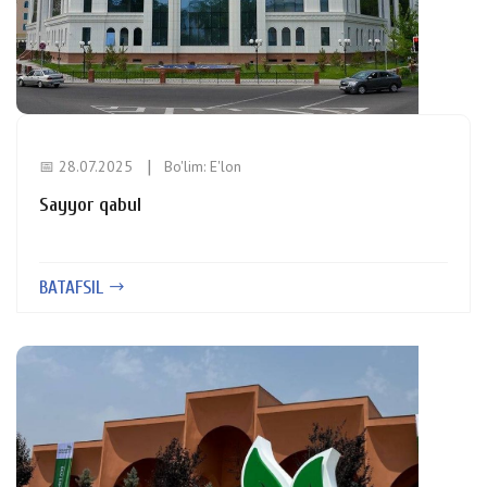
📅 28.07.2025
Bo'lim:
E'lon
Sayyor qabul
BATAFSIL