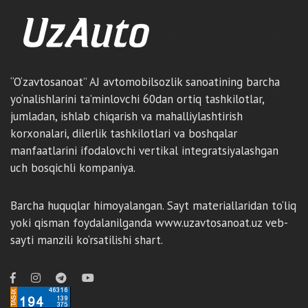
“O‘zavtosanoat” AJ avtomobilsozlik sanoatining barcha
yo‘nalishlarini ta’minlovchi 60dan ortiq tashkilotlar,
jumladan, ishlab chiqarish va mahalliylashtirish
korxonalari, dilerlik tashkilotlari va boshqalar
manfaatlarini ifodalovchi vertikal integratsiyalashgan
uch bosqichli kompaniya.
Barcha huquqlar himoyalangan. Sayt materiallaridan to‘liq
yoki qisman foydalanilganda www.uzavtosanoat.uz veb-
sayti manzili ko‘rsatilishi shart.