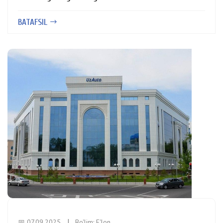
BATAFSIL
📅 07.09.2025
Bo'lim:
E'lon