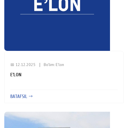
📅 12.12.2025
Bo'lim:
E'lon
E’LON
BATAFSIL