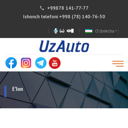
+99878 141-77-77
phone
Ishonch telefoni
+998 (78) 140-76-50
O'zbekcha
expand_more
E'lon