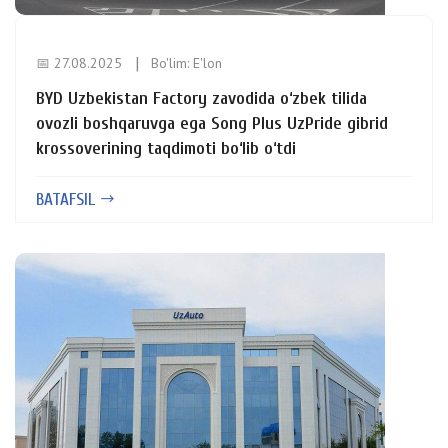
📅 27.08.2025
Bo'lim:
E'lon
BYD Uzbekistan Factory zavodida o‘zbek tilida
ovozli boshqaruvga ega Song Plus UzPride gibrid
krossoverining taqdimoti bo‘lib o‘tdi
BATAFSIL