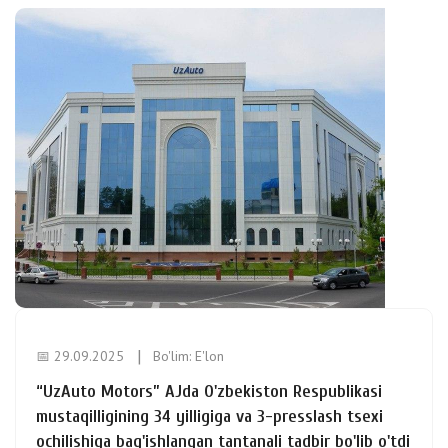
📅 29.09.2025
Bo'lim:
E'lon
“UzAuto Motors” AJda O'zbekiston Respublikasi
mustaqilligining 34 yilligiga va 3-presslash tsexi
ochilishiga bag'ishlangan tantanali tadbir bo'lib o'tdi