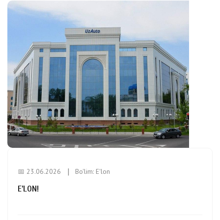
📅 23.06.2026
Bo'lim:
E'lon
E’LON!