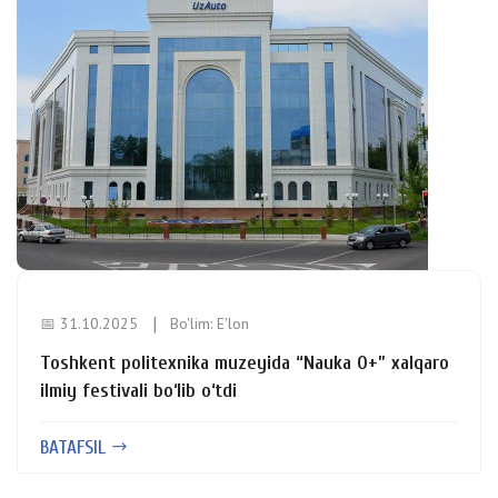
📅 31.10.2025
Bo'lim:
E'lon
Toshkent politexnika muzeyida “Nauka 0+” xalqaro
ilmiy festivali bo‘lib o‘tdi
BATAFSIL