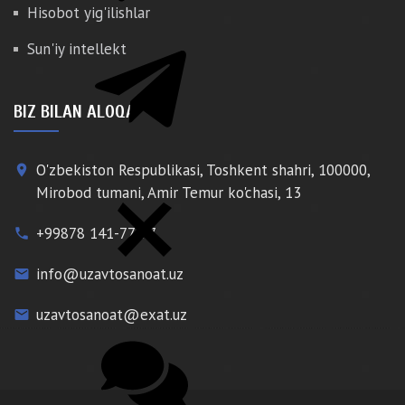
Hisobot yig'ilishlar
Sun'iy intellekt
BIZ BILAN ALOQA
O'zbekiston Respublikasi, Toshkent shahri, 100000,
place
Mirobod tumani, Amir Temur ko'chasi, 13
+99878 141-77-77
phone
info@uzavtosanoat.uz
email
uzavtosanoat@exat.uz
email