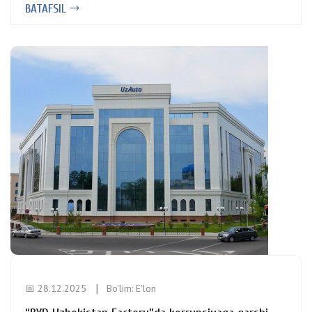
BATAFSIL
📅 28.12.2025
Bo'lim:
E'lon