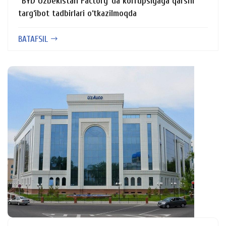
“BYD Uzbekistan Factory”da korrupsiyaga qarshi
targ‘ibot tadbirlari o‘tkazilmoqda
BATAFSIL