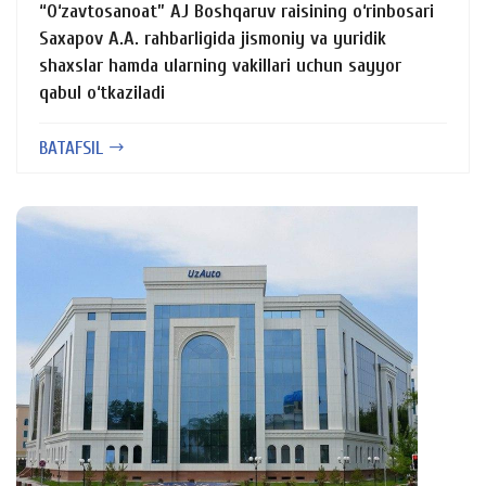
“O‘zavtosanoat” AJ Boshqaruv raisining o‘rinbosari
Saxapov A.A. rahbarligida jismoniy va yuridik
shaxslar hamda ularning vakillari uchun sayyor
qabul o‘tkaziladi
BATAFSIL