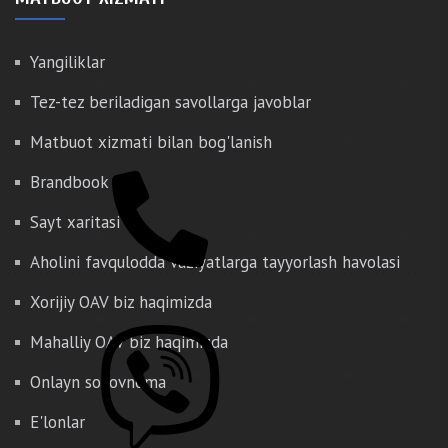
Yangiliklar
Tez-tez beriladigan savollarga javoblar
Matbuot xizmati bilan bog'lanish
Brandbook
Sayt xaritasi
Aholini favqulodda vaziyatlarga tayyorlash havolasi
Xorijiy OAV biz haqimizda
Mahalliy OAV biz haqimizda
Onlayn so'rovnoma
E'lonlar