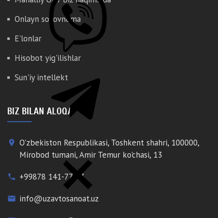
Onlayn so'rovnoma
E'lonlar
Hisobot yig'ilishlar
Sun'iy intellekt
BIZ BILAN ALOQA
O'zbekiston Respublikasi, Toshkent shahri, 100000,
place
Mirobod tumani, Amir Temur ko'chasi, 13
+99878 141-77-77
phone
info@uzavtosanoat.uz
email