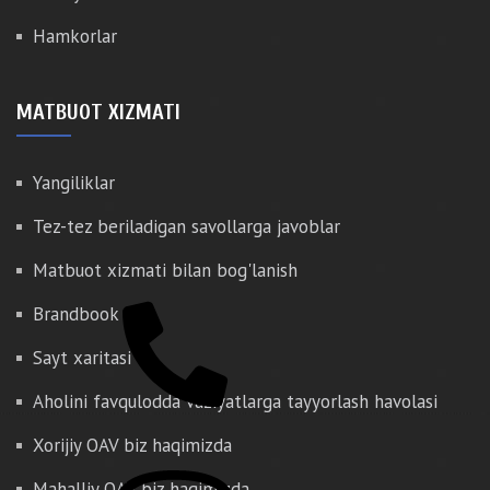
Hamkorlar
MATBUOT XIZMATI
Yangiliklar
Tez-tez beriladigan savollarga javoblar
Matbuot xizmati bilan bog'lanish
Brandbook
Sayt xaritasi
Aholini favqulodda vaziyatlarga tayyorlash havolasi
Xorijiy OAV biz haqimizda
Mahalliy OAV biz haqimizda