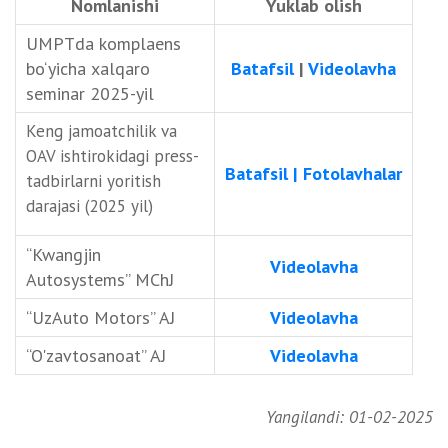
Nomlanishi
Yuklab olish
UMPTda komplaens
bo‘yicha xalqaro
Batafsil
|
Videolavha
seminar 2025-yil
Keng jamoatchilik va
OAV ishtirokidagi press-
Batafsil | Fotolavhalar
tadbirlarni yoritish
darajasi (2025 yil)
“Kwangjin
Videolavha
Autosystems” MChJ
“UzAuto Motors” AJ
Videolavha
“O'zavtosanoat” AJ
Videolavha
Yangilandi: 01-02-2025