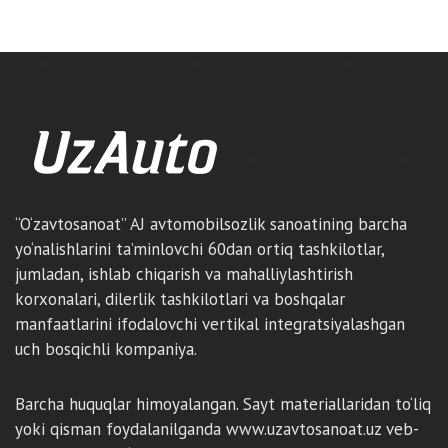
“O‘zavtosanoat” AJ avtomobilsozlik sanoatining barcha
yo‘nalishlarini ta’minlovchi 60dan ortiq tashkilotlar,
jumladan, ishlab chiqarish va mahalliylashtirish
korxonalari, dilerlik tashkilotlari va boshqalar
manfaatlarini ifodalovchi vertikal integratsiyalashgan
uch bosqichli kompaniya.
Barcha huquqlar himoyalangan. Sayt materiallaridan to‘liq
yoki qisman foydalanilganda www.uzavtosanoat.uz veb-