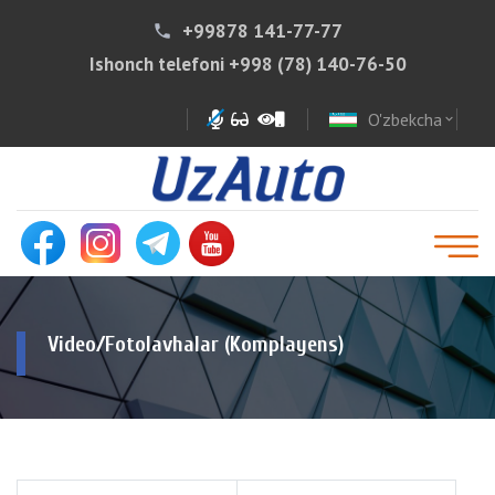
+99878 141-77-77
phone
Ishonch telefoni
+998 (78) 140-76-50
O'zbekcha
expand_more
Video/Fotolavhalar (Komplayens)