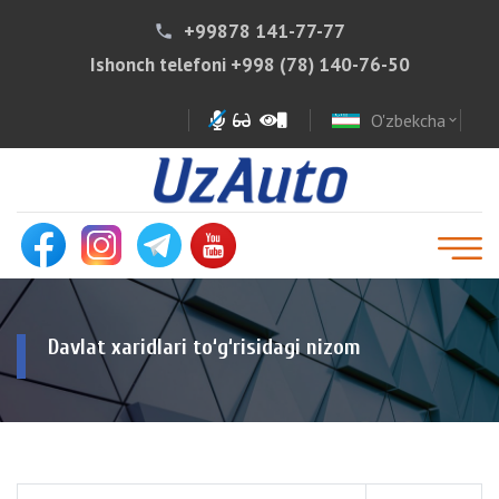
+99878 141-77-77
phone
Ishonch telefoni
+998 (78) 140-76-50
O'zbekcha
expand_more
Davlat xaridlari to‘g‘risidagi nizom