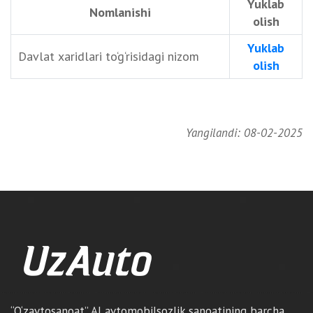
Yuklab
Nomlanishi
olish
Yuklab
Davlat xaridlari to‘g‘risidagi nizom
olish
Yangilandi: 08-02-2025
“O‘zavtosanoat” AJ avtomobilsozlik sanoatining barcha