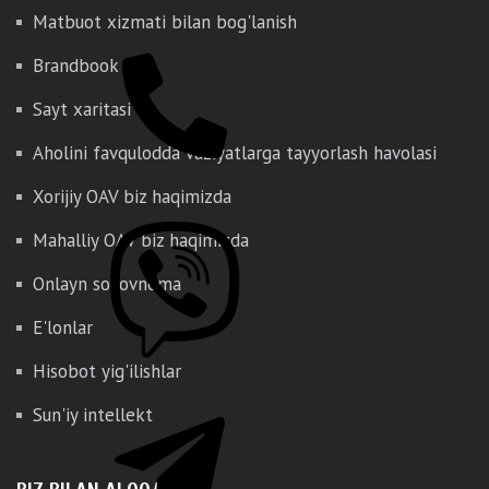
Matbuot xizmati bilan bog'lanish
Brandbook
Sayt xaritasi
Aholini favqulodda vaziyatlarga tayyorlash havolasi
Xorijiy OAV biz haqimizda
Mahalliy OAV biz haqimizda
Onlayn so'rovnoma
E'lonlar
Hisobot yig'ilishlar
Sun'iy intellekt