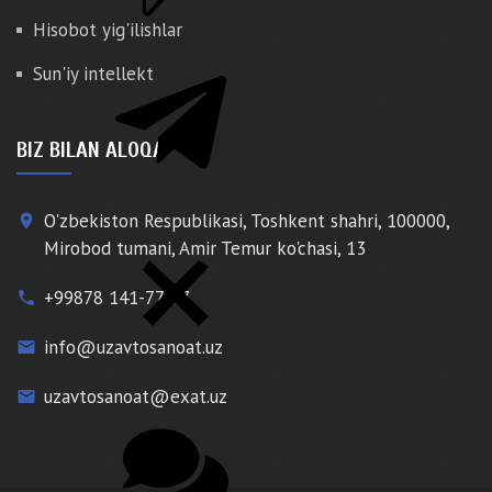
Hisobot yig'ilishlar
Sun'iy intellekt
BIZ BILAN ALOQA
O'zbekiston Respublikasi, Toshkent shahri, 100000,
place
Mirobod tumani, Amir Temur ko'chasi, 13
+99878 141-77-77
phone
info@uzavtosanoat.uz
email
uzavtosanoat@exat.uz
email