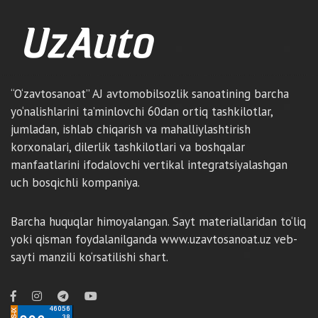
“O‘zavtosanoat” AJ avtomobilsozlik sanoatining barcha
yo‘nalishlarini ta’minlovchi 60dan ortiq tashkilotlar,
jumladan, ishlab chiqarish va mahalliylashtirish
korxonalari, dilerlik tashkilotlari va boshqalar
manfaatlarini ifodalovchi vertikal integratsiyalashgan
uch bosqichli kompaniya.
Barcha huquqlar himoyalangan. Sayt materiallaridan to‘liq
yoki qisman foydalanilganda www.uzavtosanoat.uz veb-
sayti manzili ko‘rsatilishi shart.