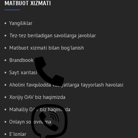
MATBUOT XIZMATI
Yangiliklar
Tez-tez beriladigan savollarga javoblar
Matbuot xizmati bilan bog'lanish
Brandbook
Sayt xaritasi
Aholini favqulodda vaziyatlarga tayyorlash havolasi
Xorijiy OAV biz haqimizda
Mahalliy OAV biz haqimizda
Onlayn so'rovnoma
E'lonlar