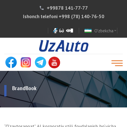
+99878 141-77-77
phone
Ishonch telefoni
+998 (78) 140-76-50
O'zbekcha
expand_more
BrandBook
“O‘zavtosanoat” AJ korporativ stili foydalanish bo‘yicha