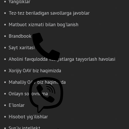
Yangiliklar
Tez-tez beriladigan savollarga javoblar
Matbuot xizmati bilan bog'lanish
Brandbook
Sayt xaritasi
Aholini favqulodda vaziyatlarga tayyorlash havolasi
Xorijiy OAV biz haqimizda
Mahalliy OAV biz haqimizda
Onlayn so'rovnoma
E'lonlar
Hisobot yig'ilishlar
Sun'iy intellekt