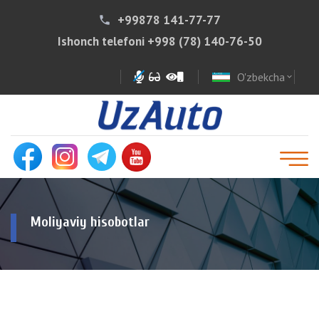
+99878 141-77-77
phone
Ishonch telefoni
+998 (78) 140-76-50
O'zbekcha
expand_more
Moliyaviy hisobotlar