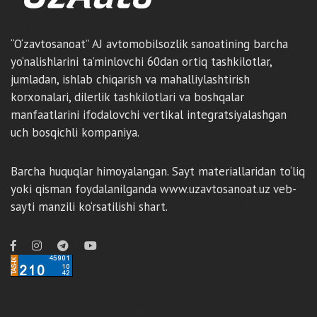
“O‘zavtosanoat” AJ avtomobilsozlik sanoatining barcha
yo‘nalishlarini ta’minlovchi 60dan ortiq tashkilotlar,
jumladan, ishlab chiqarish va mahalliylashtirish
korxonalari, dilerlik tashkilotlari va boshqalar
manfaatlarini ifodalovchi vertikal integratsiyalashgan
uch bosqichli kompaniya.
Barcha huquqlar himoyalangan. Sayt materiallaridan to‘liq
yoki qisman foydalanilganda www.uzavtosanoat.uz veb-
sayti manzili ko‘rsatilishi shart.