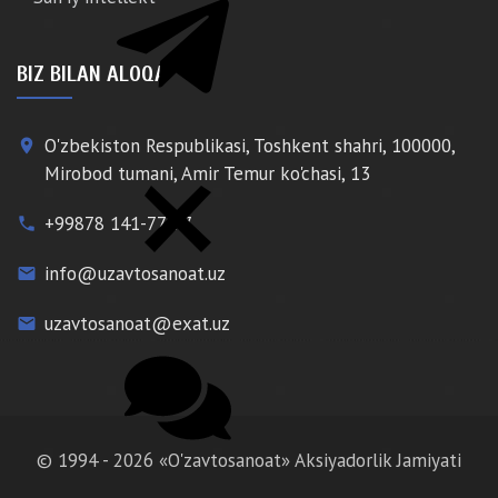
BIZ BILAN ALOQA
O'zbekiston Respublikasi, Toshkent shahri, 100000,
place
Mirobod tumani, Amir Temur ko'chasi, 13
+99878 141-77-77
phone
info@uzavtosanoat.uz
email
uzavtosanoat@exat.uz
email
© 1994 - 2026 «O'zavtosanoat» Aksiyadorlik Jamiyati