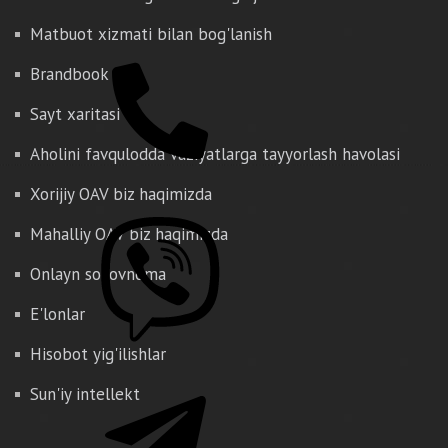
Matbuot xizmati bilan bog'lanish
Brandbook
Sayt xaritasi
Aholini favqulodda vaziyatlarga tayyorlash havolasi
Xorijiy OAV biz haqimizda
Mahalliy OAV biz haqimizda
Onlayn so'rovnoma
E'lonlar
Hisobot yig'ilishlar
Sun'iy intellekt