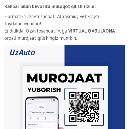
Rahbar bilan bevosita muloqot qilish tizimi
Hurmatli "O‘zavtosanoat" AJ rasmiuy veb-sayti
foydalanuvchilari!
Endilikda "O‘zavtosanoat" AJga
VIRTUAL QABULXONA
orqali murojaat qilishingiz mumkin.