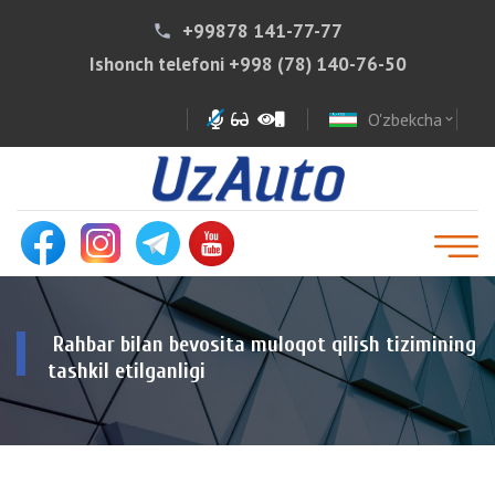
+99878 141-77-77
phone
Ishonch telefoni
+998 (78) 140-76-50
O'zbekcha
expand_more
Rahbar bilan bevosita muloqot qilish tizimining
tashkil etilganligi