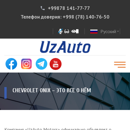
+99878 141-77-77
phone
Телефон доверия:
+998 (78) 140-76-50
Русский
expand_more
CHEVROLET ONIX – ЭТО ВСЕ О НЁМ
Компания «UzAuto Motors» официально объявляет о