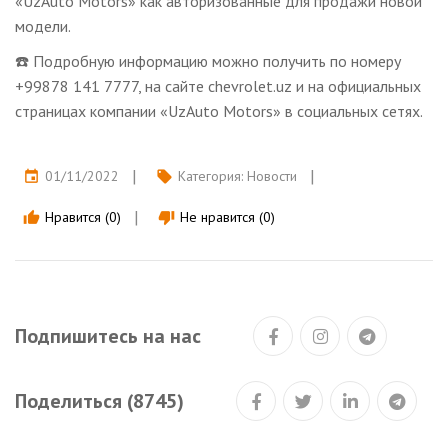
«UzAuto Motors» как авторизованные для продажи новой
модели.
☎️ Подробную информацию можно получить по номеру
+99878 141 7777, на сайте chevrolet.uz и на официальных
страницах компании «UzAuto Motors» в социальных сетях.
01/11/2022
Категория:
Новости
event
local_offer
Нравится (0)
Не нравится (0)
thumb_up
thumb_down
Подпишитесь на нас
Поделиться (8745)