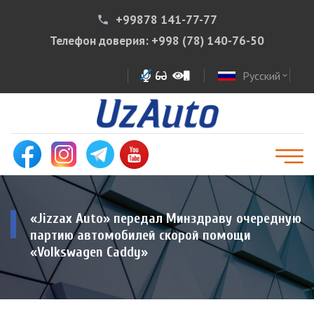
+99878 141-77-77
phone
Телефон доверия:
+998 (78) 140-76-50
Русский
expand_more
«Jizzax Auto» передал Минздраву очередную
партию автомобилей скорой помощи
«Volkswagen Caddy»