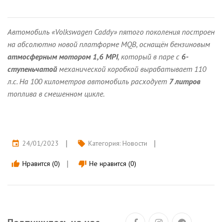
Автомобиль «Volkswagen Caddy» пятого поколения построен
на абсолютно новой платформе MQB, оснащён бензиновым
атмосферным мотором 1,6 MPI
, который в паре с
6-
ступеньчатой
механической коробкой вырабатывает 110
л.с. На 100 километров автомобиль расходует
7 литров
топлива в смешенном цикле.
24/01/2023
Категория:
Новости
event
local_offer
Нравится (0)
Не нравится (0)
thumb_up
thumb_down