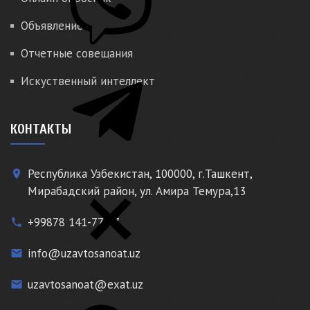
Объявление
Отчетные совещания
Искуственный интеллект
КОНТАКТЫ
Республика Узбекистан, 100000, г.Ташкент,
place
Мирабадский район, ул. Амира Темура,13
+99878 141-77-77
phone
info@uzavtosanoat.uz
email
uzavtosanoat@exat.uz
email