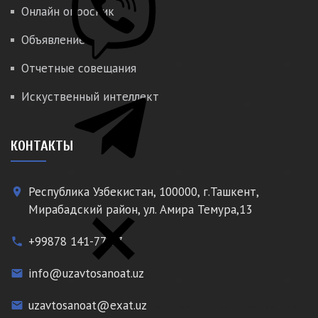
Онлайн опросник
Объявление
Отчетные совещания
Искуственный интеллект
КОНТАКТЫ
Республика Узбекистан, 100000, г.Ташкент,
place
Мирабадский район, ул. Амира Темура,13
+99878 141-77-77
phone
info@uzavtosanoat.uz
email
uzavtosanoat@exat.uz
email