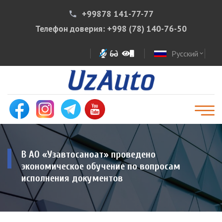
+99878 141-77-77
phone
Телефон доверия:
+998 (78) 140-76-50
Русский
expand_more
В АО «Узавтосаноат» проведено
экономическое обучение по вопросам
исполнения документов