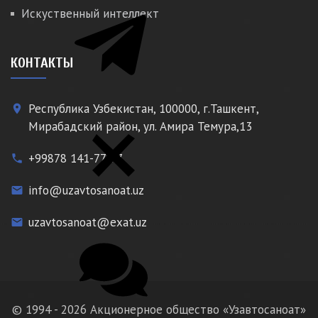
Искуственный интеллект
КОНТАКТЫ
Республика Узбекистан, 100000, г.Ташкент,
place
Мирабадский район, ул. Амира Темура,13
+99878 141-77-77
phone
info@uzavtosanoat.uz
email
uzavtosanoat@exat.uz
email
© 1994 - 2026 Акционерное общество «Узавтосаноат»