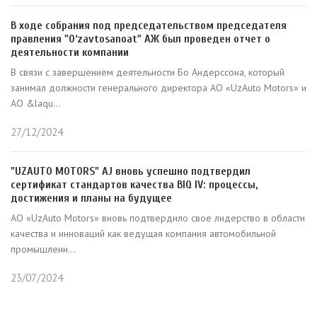
В ходе собрания под председательством председателя
правления "O‘zavtosanoat" АЖ был проведен отчет о
деятельности компании
В связи с завершением деятельности Бо Андерссона, который
занимал должности генерального директора АО «UzAuto Motors» и
АО &laqu...
27/12/2024
"UZAUTO MOTORS" AJ вновь успешно подтвердил
сертификат стандартов качества BIQ IV: процессы,
достижения и планы на будущее
АО «UzAuto Motors» вновь подтвердило свое лидерство в области
качества и инноваций как ведущая компания автомобильной
промышленн...
23/07/2024