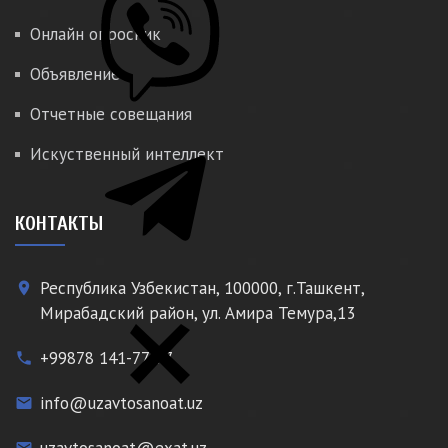
Онлайн опросник
Объявление
Отчетные совещания
Искуственный интеллект
КОНТАКТЫ
Республика Узбекистан, 100000, г.Ташкент,
place
Мирабадский район, ул. Амира Темура,13
+99878 141-77-77
phone
info@uzavtosanoat.uz
email