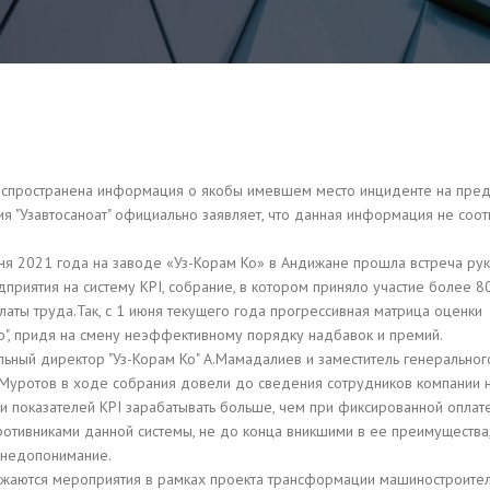
распространена информация о якобы имевшем место инциденте на пре
ния "Узавтосаноат" официально заявляет, что данная информация не соот
ня 2021 года на заводе «Уз-Корам Ко» в Андижане прошла встреча ру
риятия на систему KPI, собрание, в котором приняло участие более 80
ты труда.Так, с 1 июня текущего года прогрессивная матрица оценки
о", придя на смену неэффективному порядку надбавок и премий.
ьный директор "Уз-Корам Ко" А.Мамадалиев и заместитель генеральног
.Муротов в ходе собрания довели до сведения сотрудников компании 
 показателей KPI зарабатывать больше, чем при фиксированной оплате
отивниками данной системы, не до конца вникшими в ее преимущества
 недопонимание.
лжаются мероприятия в рамках проекта трансформации машиностроите