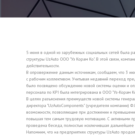
5 июня в одной из зарубежных социальных сетей была 
структуры UzAuto ООО "Уз Корам Ко". В этой связи, компа
действительности.
В опровержение данным источникам, сообщаем, что 3 ию
с рабочим коллективом. Учитывая недавний переход предп
было посвящено обсуждению новой системы оценки и опла
персонала по KPI была интегрирована в ООО "Уз-Корам К
В целях разъяснения преимуществ новой системы генерал
директора "UzAutoComponents" (учредителя компании) Ф
возможности, позволяющие при достижении и превышении
повышая тем самым трудовую мотивацию. С активными пр
проведена беседа, полностью исключившая дальнейшее
Напомним, что на предприятиях структуры UzAuto продо