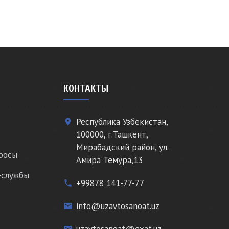
КОНТАКТЫ
Республика Узбекистан,
place
100000, г.Ташкент,
Мирабадский район, ул.
росы
Амира Темура,13
-службы
+99878 141-77-77
phone
info@uzavtosanoat.uz
email