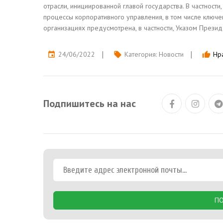
отрасли, инициированной главой государства. В частност
процессы корпоративного управления, в том числе ключе
организациях предусмотрена, в частности, Указом Презид
24/06/2022
Категория:
Новости
Нра
event
local_offer
thumb_up
Подпишитесь на нас
ПО