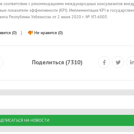
и, в соответствии с рекомендациями международных консультантов внед
вые показатели эффективности (KPI). Имплементация KPI в государстве
ента Республики Узбекистан от 2 июня 2020 г. № УП-6003.
вится (0)
Не нравится (0)
thumb_down
Поделиться (7310)
ДПИСАТЬСЯ НА НОВОСТИ