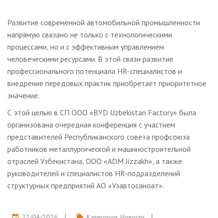
Развитие современной автомобильной промышленности
напрямую связано не только с технологическими
процессами, но и с эффективным управлением
человеческими ресурсами. В этой связи развитие
профессионального потенциала HR-специалистов и
внедрение передовых практик приобретает приоритетное
значение.
С этой целью в СП ООО «BYD Uzbekistan Factory» была
организована очередная конференция с участием
представителей Республиканского совета профсоюза
работников металлургической и машиностроительной
отраслей Узбекистана, ООО «ADM Jizzakh», а также
руководителей и специалистов HR-подразделений
структурных предприятий АО «Узавтосаноат».
22/04/2026
Категория:
Новости
event
local_offer