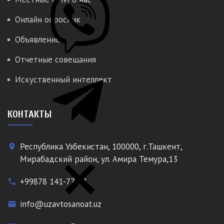
Онлайн опросник
Объявление
Отчетные совещания
Искуственный интеллект
КОНТАКТЫ
Республика Узбекистан, 100000, г.Ташкент,
place
Мирабадский район, ул. Амира Темура,13
+99878 141-77-77
phone
info@uzavtosanoat.uz
email