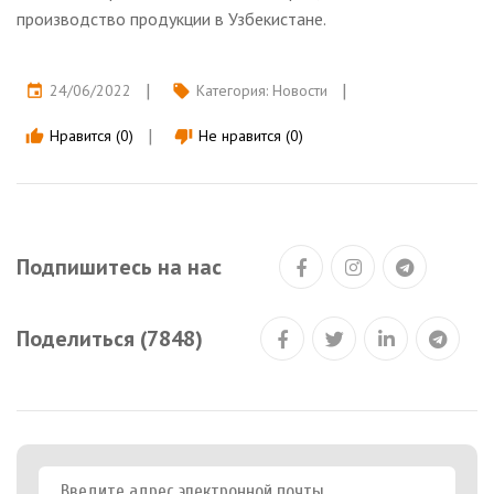
производство продукции в Узбекистане.
24/06/2022
Категория:
Новости
event
local_offer
Нравится (0)
Не нравится (0)
thumb_up
thumb_down
Подпишитесь на нас
Поделиться (7848)