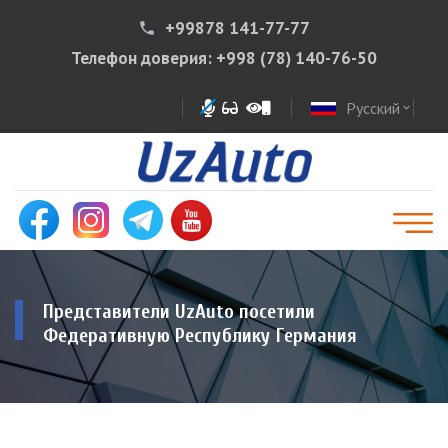
+99878 141-77-77
phone
Телефон доверия:
+998 (78) 140-76-50
Русский
expand_more
Представители UzAuto посетили
Федеративную Республику Германия