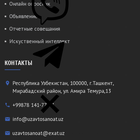
Онлайн опросник
Объявление
Отчетные совещания
Искуственный интеллект
КОНТАКТЫ
Республика Узбекистан, 100000, г.Ташкент,
place
Мирабадский район, ул. Амира Темура,13
+99878 141-77-77
phone
info@uzavtosanoat.uz
email
uzavtosanoat@exat.uz
email