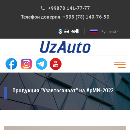
+99878 141-77-77
phone
Телефон доверия:
+998 (78) 140-76-50
Русский
expand_more
Продукция "Узавтосаноат" на АрМИ-2022