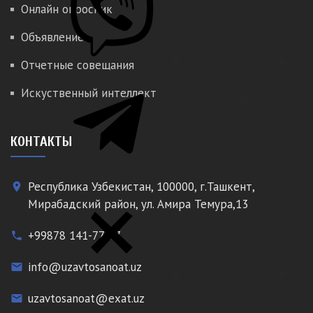
Онлайн опросник
Объявление
Отчетные совещания
Искуственный интеллект
КОНТАКТЫ
Республика Узбекистан, 100000, г.Ташкент,
place
Мирабадский район, ул. Амира Темура,13
+99878 141-77-77
phone
info@uzavtosanoat.uz
email
uzavtosanoat@exat.uz
email