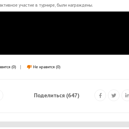
ктивное участие в турнире, были награждены.
вится (0)
Не нравится (0)
thumb_down
Поделиться (647)