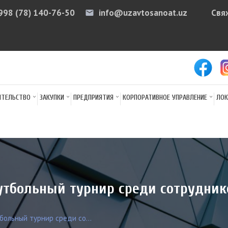
998 (78) 140-76-50
info@uzavtosanoat.uz
Свя
email
arr
ИТЕЛЬСТВО
ЗАКУПКИ
ПРЕДПРИЯТИЯ
КОРПОРАТИВНОЕ УПРАВЛЕНИЕ
ЛОК
футбольный турнир среди сотрудник
больный турнир среди со...