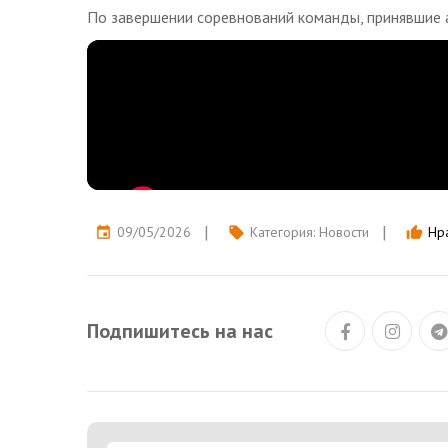
По завершении соревнований команды, принявшие а
09/05/2026
Категория:
Новости
Нра
event
local_offer
thumb_up
Подпишитесь на нас