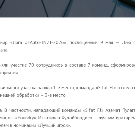
рнир «Лига UzAuto-INZI-2026», посвящённый 9 мая — Дню 
ана.
няли участие 70 сотрудников в составе 7 команд, сформиров
дприятия.
ильного участка заняла 1-е место, команда «Sifat FJ» отдела
внешней обработки — 3-е место.
. В частности, нападающий команды «Sifat FJ» Азамат Тулаг
манды «Foundry» Иззатилла Худойбердиев — лучшим вратарём,
лем в номинации «Лучший игрок».