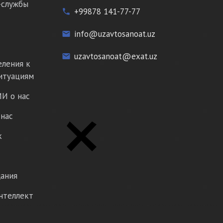
-службы
+99878 141-77-77
phone
info@uzavtosanoat.uz
email
uzavtosanoat@exat.uz
email
еления к
итуациям
И о нас
нас
к
ания
нтеллект