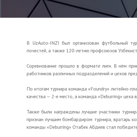
В UzAuto-INZI был организован футбольный ту
почестей, а также 120-летию профсоюзов Узбекист
Соревнование прошло в формате лиги. В нём при
работников различных подразделений и цехов пре
По итогам турнира команда «Foundry» литейно-плав
качества — 2-е место, а команда «Deburring» цеха 
Также были награждены лучшие участники турнира
признан лучшим бомбардиром турнира, вратарь ко
команды «Deburring» Отабек Абдиев стал победите