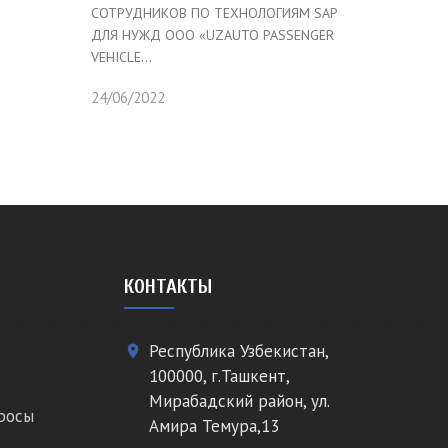
СОТРУДНИКОВ ПО ТЕХНОЛОГИЯМ SAP
ДЛЯ НУЖД ООО «UZAUTO PASSENGER
VEHICLE...
24/06/2022
КОНТАКТЫ
Республика Узбекистан,
place
100000, г.Ташкент,
Мирабадский район, ул.
росы
Амира Темура,13