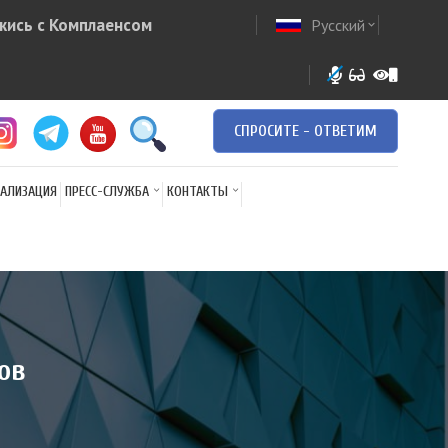
жись с Комплаенсом
Русский
ow
expand_more
СПРОСИТЕ - ОТВЕТИМ
АЛИЗАЦИЯ
ПРЕСС-СЛУЖБА
КОНТАКТЫ
ов