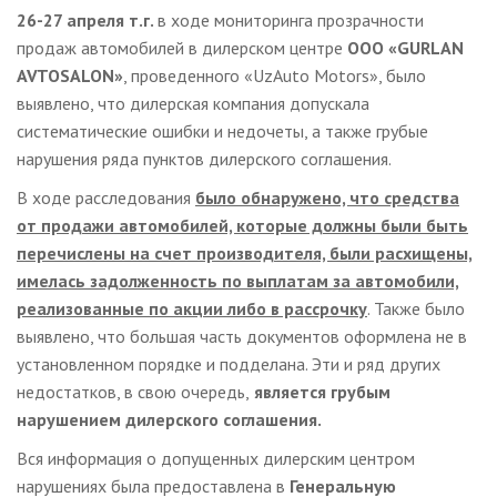
26-27 апреля т.г.
в ходе мониторинга прозрачности
продаж автомобилей в дилерском центре
ООО «GURLAN
AVTOSALON»
, проведенного «UzAuto Motors», было
выявлено, что дилерская компания допускала
систематические ошибки и недочеты, а также грубые
нарушения ряда пунктов дилерского соглашения.
В ходе расследования
было обнаружено, что средства
от продажи автомобилей, которые должны были быть
перечислены на счет производителя, были расхищены,
имелась задолженность по выплатам за автомобили,
реализованные по акции либо в рассрочку
. Также было
выявлено, что большая часть документов оформлена не в
установленном порядке и подделана. Эти и ряд других
недостатков, в свою очередь,
является грубым
нарушением дилерского соглашения.
Вся информация о допущенных дилерским центром
нарушениях была предоставлена в
Генеральную