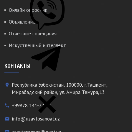
Онлайн опросник
Объявление
Отчетные совещания
Искуственный интеллект
КОНТАКТЫ
Республика Узбекистан, 100000, г.Ташкент,
place
Мирабадский район, ул. Амира Темура,13
+99878 141-77-77
phone
info@uzavtosanoat.uz
email
uzavtosanoat@exat.uz
email