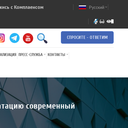
жись с Комплаенсом
Русский
ow
expand_more
СПРОСИТЕ - ОТВЕТИМ
АЛИЗАЦИЯ
ПРЕСС-СЛУЖБА
КОНТАКТЫ
уатацию современный