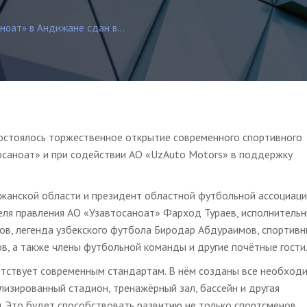
ноат» в Андижане сдан в...
состоялось торжественное открытие современного спортивного
осаноат» и при содействии АО «UzAuto Motors» в поддержку
ижанской области и президент областной футбольной ассоциац
ля правления АО «Узавтосаноат» Фарход Тураев, исполнитель
в, легенда узбекского футбола Биродар Абдураимов, спортив
, а также члены футбольной команды и другие почётные гости
тствует современным стандартам. В нём созданы все необход
лизированный стадион, тренажёрный зал, бассейн и другая
. Это будет способствовать развитию не только спортсменов