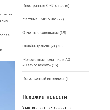
Иностранные СМИ о нас
(6)
в такой
Местные СМИ о нас
(27)
льную
Отчетные совещания
(19)
порта,
Онлайн-трансляция
(28)
ии
Молодёжная политика в АО
«O‘zavtosanoat»
(13)
Искуственный интеллект
(3)
Похожие новости
Узавтосаноат приглашает на