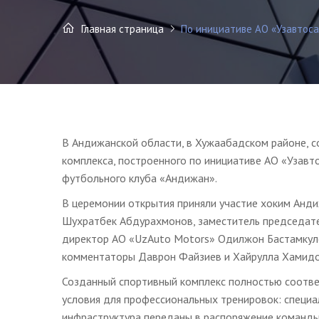
Главная страница
По инициативе АО «Узавтоса
В Андижанской области, в Хужаабадском районе, 
комплекса, построенного по инициативе АО «Узавт
футбольного клуба «Андижан».
В церемонии открытия приняли участие хоким Анд
Шухратбек Абдурахмонов, заместитель председате
директор АО «UzAuto Motors» Одилжон Бастамкуло
комментаторы Даврон Файзиев и Хайрулла Хамидов
Созданный спортивный комплекс полностью соотве
условия для профессиональных тренировок: специа
инфраструктура переданы в распоряжение команды