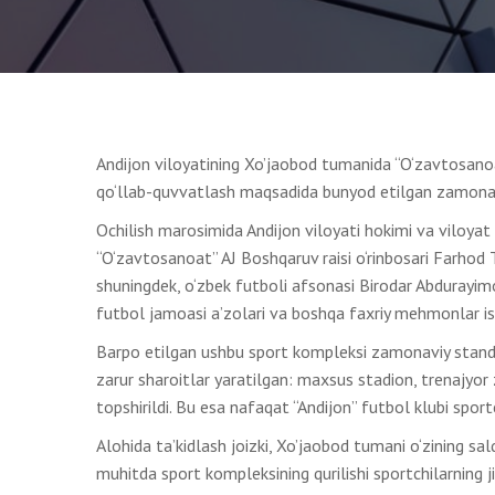
Andijon viloyatining Xo’jaobod tumanida “O‘zavtosanoa
qo‘llab-quvvatlash maqsadida bunyod etilgan zamonavi
Ochilish marosimida Andijon viloyati hokimi va viloya
“O‘zavtosanoat” AJ Boshqaruv raisi o‘rinbosari Farhod 
shuningdek, o‘zbek futboli afsonasi Birodar Abdurayi
futbol jamoasi a’zolari va boshqa faxriy mehmonlar ish
Barpo etilgan ushbu sport kompleksi zamonaviy standa
zarur sharoitlar yaratilgan: maxsus stadion, trenajyor
topshirildi. Bu esa nafaqat “Andijon” futbol klubi sportc
Alohida ta’kidlash joizki, Xo’jaobod tumani o‘zining sa
muhitda sport kompleksining qurilishi sportchilarning ji