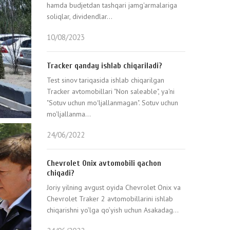
hamda budjetdan tashqari jamg'armalariga
soliqlar, dividendlar...
10/08/2023
Tracker qanday ishlab chiqariladi?
Test sinov tariqasida ishlab chiqarilgan
Tracker avtomobillari "Non saleable", ya'ni
"Sotuv uchun moʻljallanmagan". Sotuv uchun
mo'ljallanma...
24/06/2022
Chevrolet Onix avtomobili qachon
chiqadi?
Joriy yilning avgust oyida Chevrolet Onix va
Chevrolet Traker 2 avtomobillarini ishlab
chiqarishni yo’lga qo’yish uchun Asakadag...