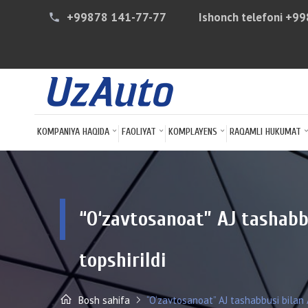
+99878 141-77-77
Ishonch telefoni
+99
phone
KOMPANIYA HAQIDA
FAOLIYAT
KOMPLAYENS
RAQAMLI HUKUMAT
“O‘zavtosanoat” AJ tashabb
topshirildi
Bosh sahifa
“O‘zavtosanoat” AJ tashabbusi bilan