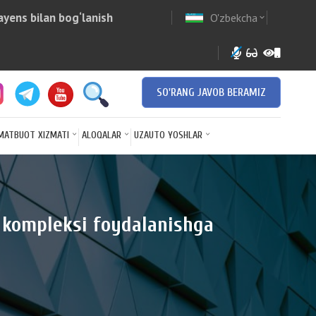
yens bilan bog‘lanish
O'zbekcha
w
expand_more
SO'RANG JAVOB BERAMIZ
MATBUOT XIZMATI
ALOQALAR
UZAUTO YOSHLAR
 kompleksi foydalanishga