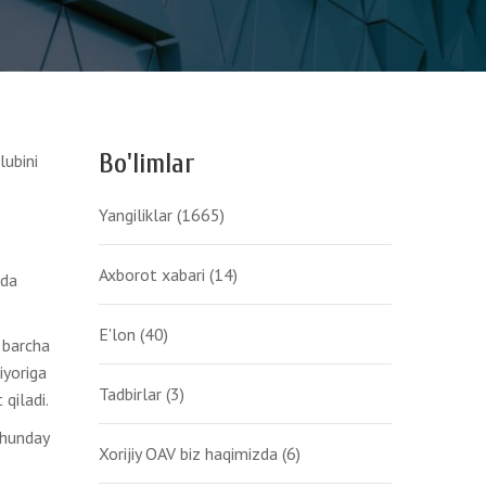
Bo'limlar
lubini
Yangiliklar
(1665)
Axborot xabari
(14)
mda
E'lon
(40)
 barcha
iyoriga
Tadbirlar
(3)
 qiladi.
shunday
Xorijiy OAV biz haqimizda
(6)