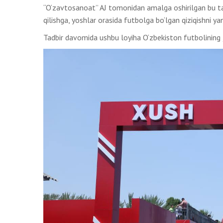
“O‘zavtosanoat” AJ tomonidan amalga oshirilgan bu ta
qilishga, yoshlar orasida futbolga bo‘lgan qiziqishni y
Tadbir davomida ushbu loyiha O‘zbekiston futbolining ja