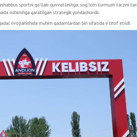
shabbus sportni qo‘llab-quvvatlashga, sog‘lom turmush tarzini targ
anada oshirishga qaratilgan strategik yondashuvdir.
dal rivojlanishida muhim qadamlardan biri sifatida e’tirof etildi.