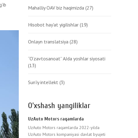
‘ib
Mahalliy OAV biz haqimizda
(27)
Hisobot hay'at yigilishlar
(19)
Onlayn translatsiya
(28)
“O‘zavtosanoat” AJda yoshlar siyosati
(13)
Sun'iy intellekt
(3)
O'xshash yangiliklar
UzAuto Motors raqamlarda
UzAuto Motors raqamlarda 2022-yilda
UzAuto Motors kompaniyasi davlat byujeti