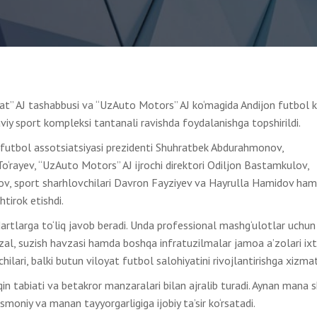
t” AJ tashabbusi va “UzAuto Motors” AJ ko‘magida Andijon futbol k
y sport kompleksi tantanali ravishda foydalanishga topshirildi.
t futbol assotsiatsiyasi prezidenti Shuhratbek Abdurahmonov,
To‘rayev, “UzAuto Motors” AJ ijrochi direktori Odiljon Bastamkulov,
mov, sport sharhlovchilari Davron Fayziyev va Hayrulla Hamidov ha
tirok etishdi.
rtlarga to‘liq javob beradi. Unda professional mashg‘ulotlar uchun
 zal, suzish havzasi hamda boshqa infratuzilmalar jamoa a’zolari ixt
hilari, balki butun viloyat futbol salohiyatini rivojlantirishga xizmat
lqin tabiati va betakror manzaralari bilan ajralib turadi. Aynan mana 
smoniy va manan tayyorgarligiga ijobiy ta’sir ko‘rsatadi.