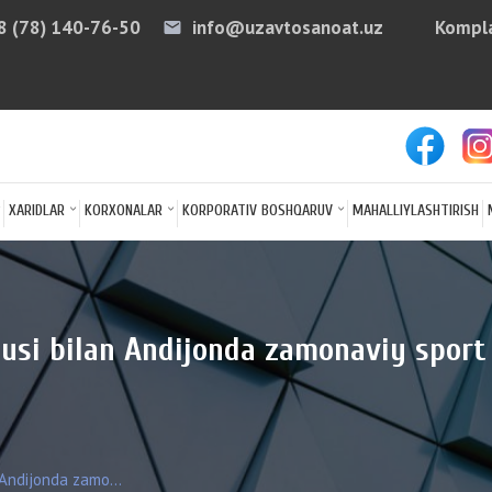
8 (78) 140-76-50
info@uzavtosanoat.uz
Kompla
email
arro
XARIDLAR
KORXONALAR
KORPORATIV BOSHQARUV
MAHALLIYLASHTIRISH
usi bilan Andijonda zamonaviy sport
 Andijonda zamo...