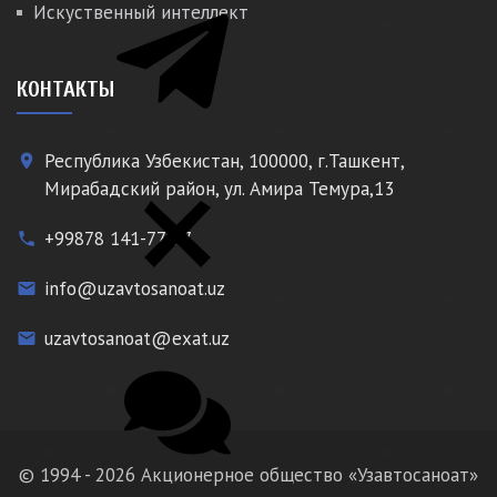
Искуственный интеллект
КОНТАКТЫ
Республика Узбекистан, 100000, г.Ташкент,
place
Мирабадский район, ул. Амира Темура,13
+99878 141-77-77
phone
info@uzavtosanoat.uz
email
uzavtosanoat@exat.uz
email
© 1994 - 2026 Акционерное общество «Узавтосаноат»