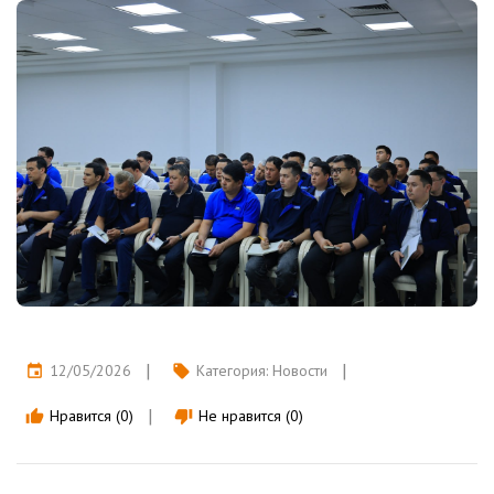
12/05/2026
Категория:
Новости
event
local_offer
Нравится (0)
Не нравится (0)
thumb_up
thumb_down