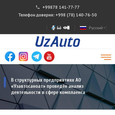
+99878 141-77-77
phone
Телефон доверия:
+998 (78) 140-76-50
Русский
expand_more
В структурных предприятиях АО
«Узавтосаноат» проведён анализ
деятельности в сфере комплаенса